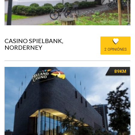
CASINO SPIELBANK,
NORDERNEY
2 OPINIÓNES
89KM