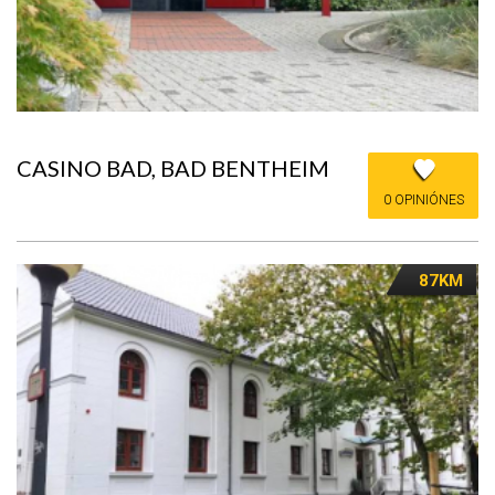
CASINO BAD, BAD BENTHEIM
0 OPINIÓNES
87KM