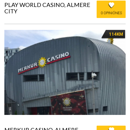
PLAY WORLD CASINO, ALMERE
CITY
0 OPINIÓNES
114KM
MERKUR CASINO, ALMERE