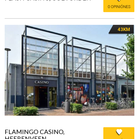
0 OPINIÓNES
43KM
FLAMINGO CASINO,
HEERENVEEN