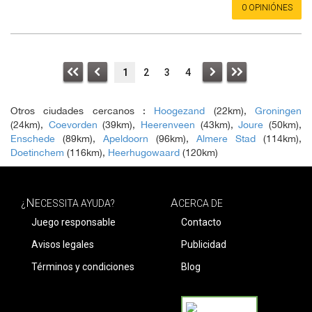
0 OPINIÓNES
1
2
3
4
Otros ciudades cercanos :
Hoogezand
(22km),
Groningen
(24km),
Coevorden
(39km),
Heerenveen
(43km),
Joure
(50km),
Enschede
(89km),
Apeldoorn
(96km),
Almere Stad
(114km),
Doetinchem
(116km),
Heerhugowaard
(120km)
N
A
¿
ECESSITA AYUDA?
CERCA DE
Juego responsable
Contacto
Avisos legales
Publicidad
Términos y condiciones
Blog