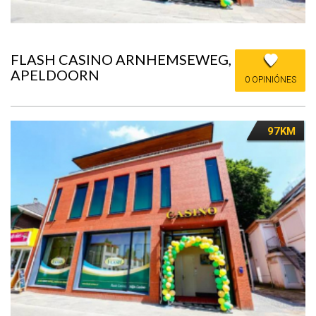
FLASH CASINO ARNHEMSEWEG,
APELDOORN
0 OPINIÓNES
97KM