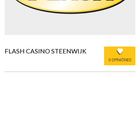
FLASH CASINO STEENWIJK
0 OPINIÓNES