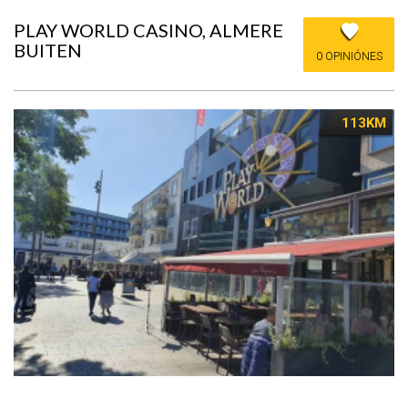
PLAY WORLD CASINO, ALMERE
BUITEN
0 OPINIÓNES
113KM