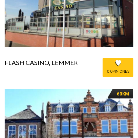
FLASH CASINO, LEMMER
0 OPINIÓNES
60KM