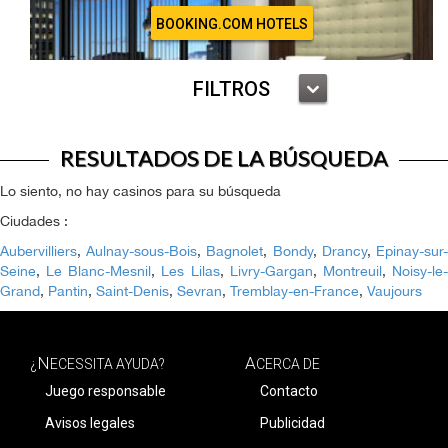
BOOKING.COM HOTELS
FILTROS
RESULTADOS DE LA BÚSQUEDA
Lo siento, no hay casinos para su búsqueda
Ciudades :
Aubervilliers
,
Aulnay-sous-Bois
,
Bagnolet
,
Bondy
,
Drancy
,
Epinay-sur
Seine
,
Le Blanc-Mesnil
,
Les Lilas
,
Livry-Gargan
,
Montreuil
,
Noisy-le
Grand
,
Pantin
,
Saint-Denis
,
Sevran
,
Tremblay-en-France
,
Vaujours
N
A
¿
ECESSITA AYUDA?
CERCA DE
Juego responsable
Contacto
Avisos legales
Publicidad