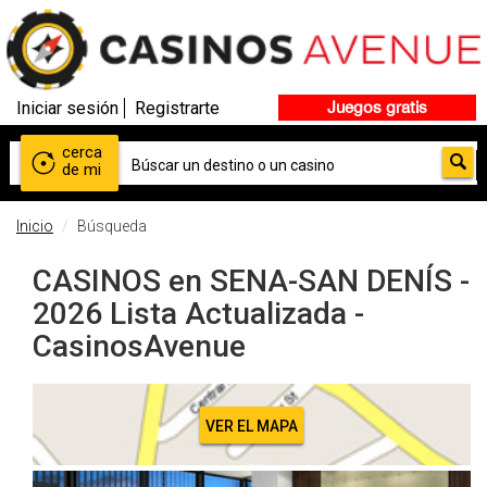
Iniciar sesión
Registrarte
Juegos gratis
cerca
de mi
Inicio
Búsqueda
CASINOS en SENA-SAN DENÍS -
2026 Lista Actualizada -
CasinosAvenue
VER EL MAPA