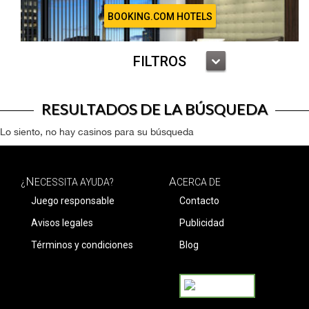
BOOKING.COM HOTELS
FILTROS
RESULTADOS DE LA BÚSQUEDA
Lo siento, no hay casinos para su búsqueda
N
A
¿
ECESSITA AYUDA?
CERCA DE
Juego responsable
Contacto
Avisos legales
Publicidad
Términos y condiciones
Blog