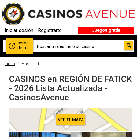
Iniciar sesión
Registrarte
Juegos gratis
cerca
de mi
Inicio
Búsqueda
CASINOS en REGIÓN DE FATICK
- 2026 Lista Actualizada -
CasinosAvenue
VER EL MAPA