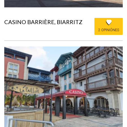
CASINO BARRIÈRE, BIARRITZ
2 OPINIÓNES