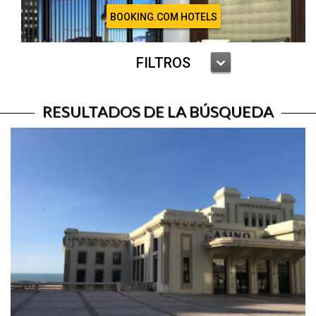
BOOKING.COM HOTELS
FILTROS
RESULTADOS DE LA BÚSQUEDA