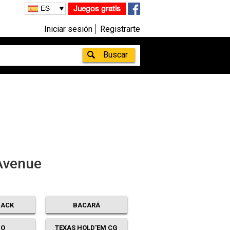
ES
Juegos gratis
Iniciar sesión
Registrarte
Avenue
JACK
BACARÁ
GO
TEXAS HOLD'EM CG