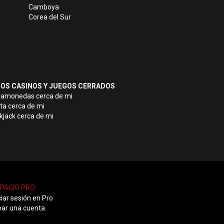
Camboya
Corea del Sur
OS CASINOS Y JUEGOS CERRADOS
gamonedas cerca de mi
ta cerca de mi
kjack cerca de mi
PACIO PRO
ciar sesión en Pro
ear una cuenta