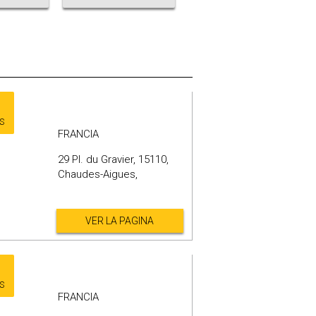
S
FRANCIA
29 Pl. du Gravier,
15110,
Chaudes-Aigues,
VER LA PAGINA
S
FRANCIA