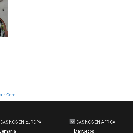
sur-Cere
E
A
CASINOS EN
UROPA
CASINOS EN
FRICA
Alemania
Marruecos