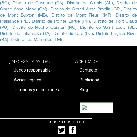
(BO)
,
Distrito de Cascade (CA)
,
Distrito de Glacis (GL)
,
Distrito d
Grand Anse Mahe (GM)
,
Distrito de Grand Anse Praslin (GP)
,
Distrit
de Mont Buxton (MB)
,
Distrito de Mont Fleuri (MF)
,
Distrito d
Plaisance (PL)
,
Distrito de Pointe Larue (PR)
,
Distrito de Port Glaud
(PG)
,
Distrito de Roche Caiman (RC)
,
Distrito de Saint Louis (SL)
Distrito de Takamaka (TA)
,
Distrito du Cap (LO)
,
Distrito English Rive
(RA)
,
Distrito Les Mamelles (LM)
N
A
¿
ECESSITA AYUDA?
CERCA DE
Juego responsable
Contacto
Avisos legales
Publicidad
Términos y condiciones
Blog
Únase a nosotros en :