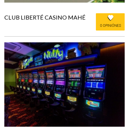
CLUB LIBERTÉ CASINO MAHÉ
0 OPINIÓNES