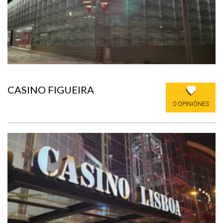
CASINO FIGUEIRA
0 OPINIÓNES