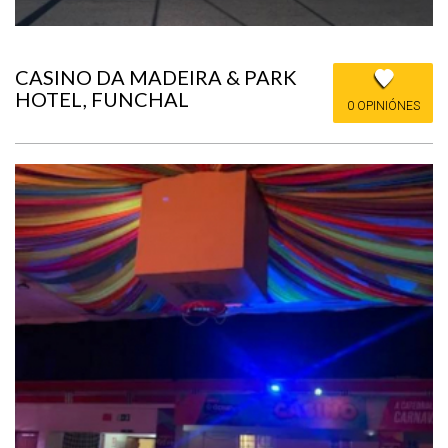
CASINO DA MADEIRA & PARK
HOTEL, FUNCHAL
0 OPINIÓNES