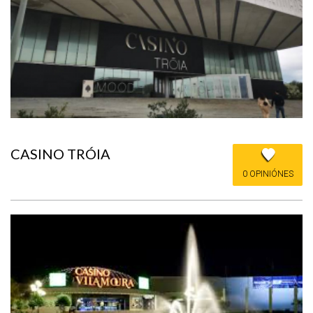
CASINO TRÓIA
0 OPINIÓNES