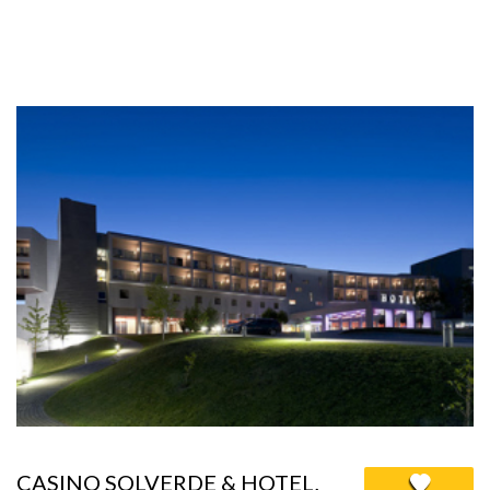
CASINO SOLVERDE & HOTEL,