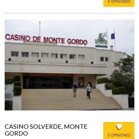
4 OPINIÓNES
CASINO SOLVERDE, MONTE
GORDO
0 OPINIÓNES