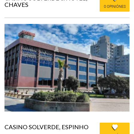
CHAVES
0 OPINIÓNES
CASINO SOLVERDE, ESPINHO