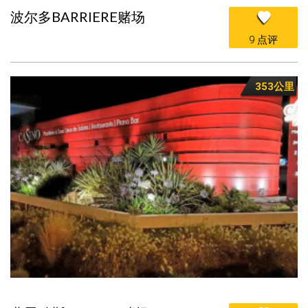
波尔多BARRIERE赌场
9 点评
353公里