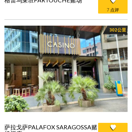
格雷乌莱班PARTOUCHE赌场
7 点评
302公里
萨拉戈萨PALAFOX SARAGOSSA赌