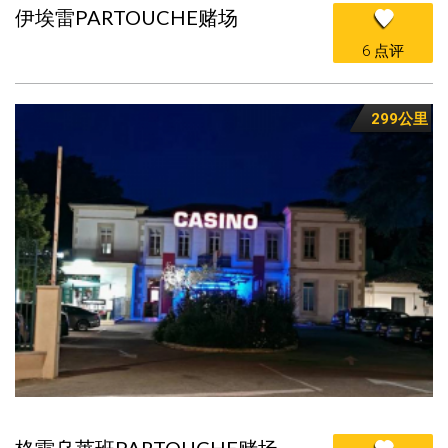
伊埃雷PARTOUCHE赌场
6 点评
299公里