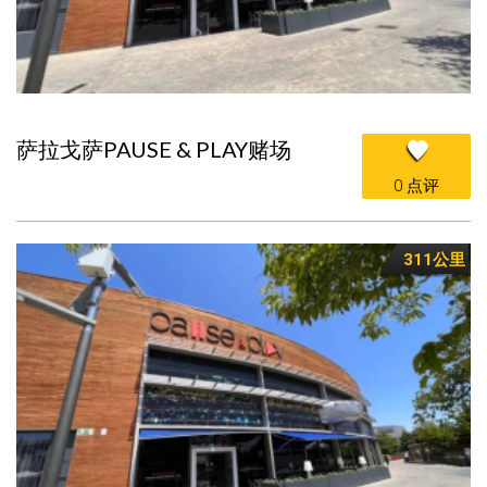
萨拉戈萨PAUSE & PLAY赌场
0 点评
311公里