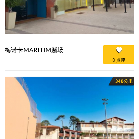
梅诺卡MARITIM赌场
0 点评
340公里