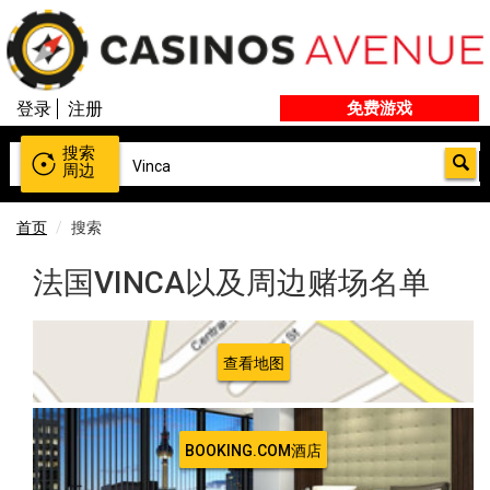
登录
注册
免费游戏
搜索
周边
首页
搜索
法国VINCA以及周边赌场名单
查看地图
BOOKING.COM酒店