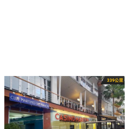
339公里