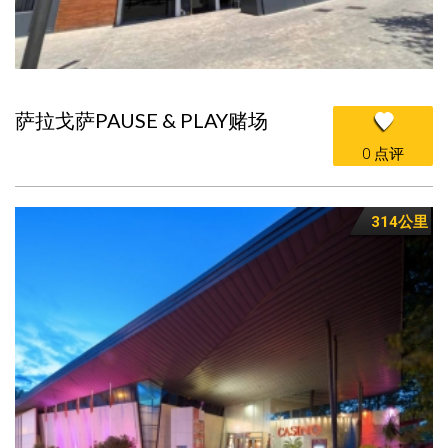
萨拉戈萨PAUSE & PLAY赌场
0 点评
314公里