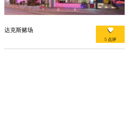
达克斯赌场
5 点评