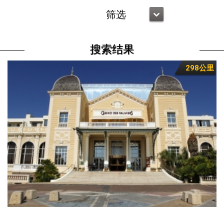
筛选
搜索结果
298公里