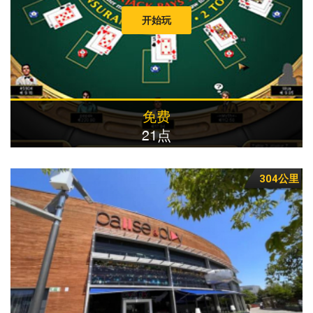
开始玩
免费
21点
304公里