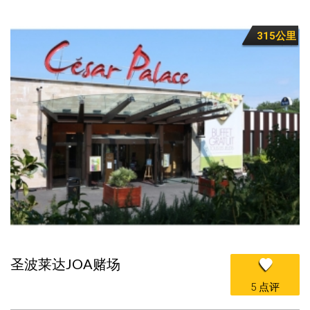
315公里
圣波莱达JOA赌场
5 点评