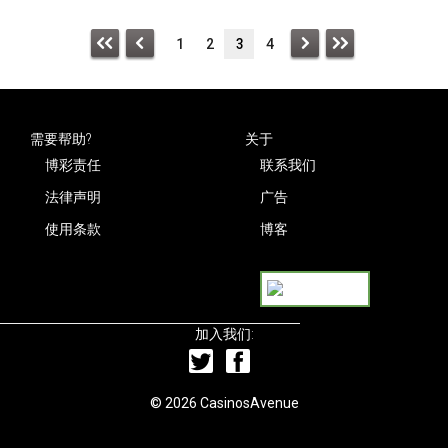
1
2
3
4
需要帮助?
关于
博彩责任
联系我们
法律声明
广告
使用条款
博客
加入我们:
© 2026
CasinosAvenue