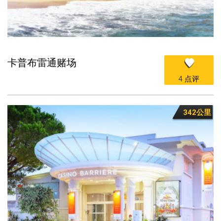
卡普布雷通赌场
4 点评
342公里