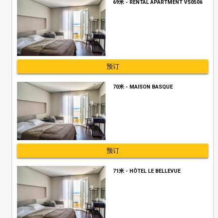
69米 - RENTAL APARTMENT VS0506
预订
70米 - MAISON BASQUE
预订
71米 - HÔTEL LE BELLEVUE