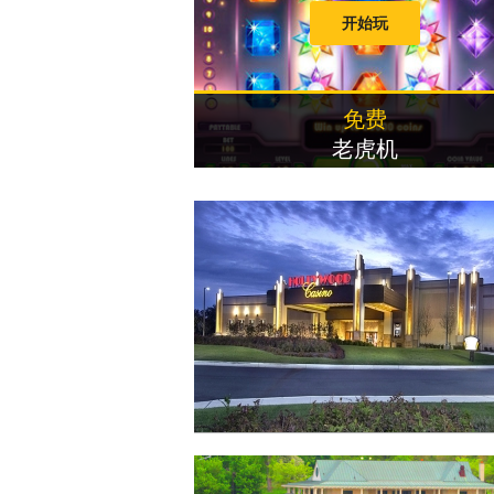
开始玩
免费
老虎机