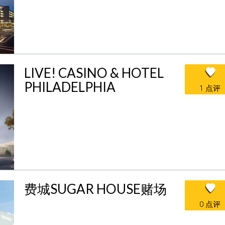
LIVE! CASINO & HOTEL
PHILADELPHIA
1 点评
费城SUGAR HOUSE赌场
0 点评