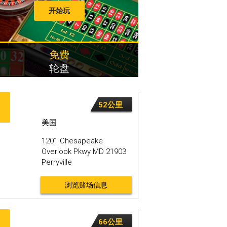
开始玩
免费
轮盘
52公里
美国
1201 Chesapeake
Overlook Pkwy
MD 21903
Perryville
浏览赌场信息
66公里