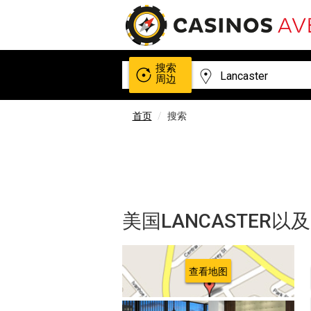
搜索
周边
首页
搜索
美国LANCASTER
查看地图