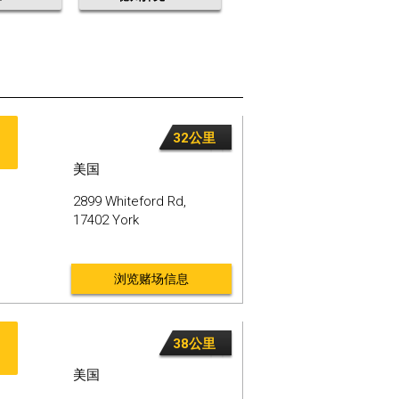
32公里
美国
2899 Whiteford Rd,
17402
York
浏览赌场信息
38公里
美国