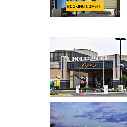
BOOKING.COM酒店