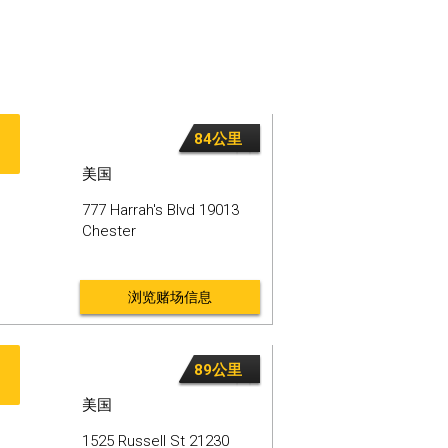
84公里
美国
777 Harrah's Blvd
19013
Chester
浏览赌场信息
89公里
美国
1525 Russell St
21230