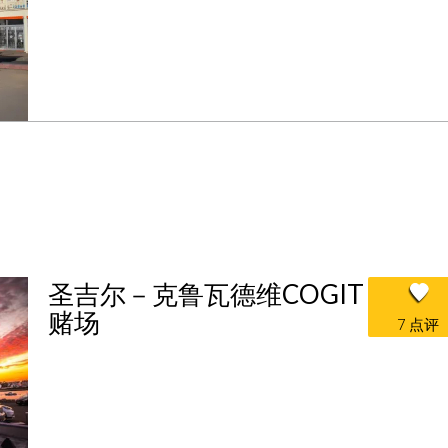
圣吉尔－克鲁瓦德维COGIT
赌场
7 点评