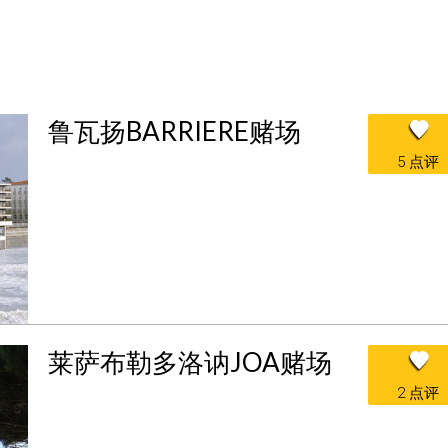
鲁瓦扬BARRIERE赌场
5 点评
莱萨布勒多洛讷JOA赌场
2 点评