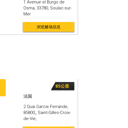
1 Avenue el Burgo de
Osma,
33780,
Soulac-sur-
Mer
浏览赌场信息
85公里
法国
2 Quai Garcie Ferrande,
85800,,
Saint-Gilles-Croix-
de-Vie,