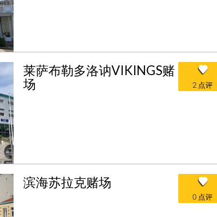
莱萨布勒多洛讷VIKINGS赌
场
2 点评
滨海苏拉克赌场
0 点评