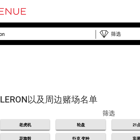
-D'OLERON以及周边赌场名单
筛选
老虎机
轮盘
21
花旗骰
扑克 变种
宾