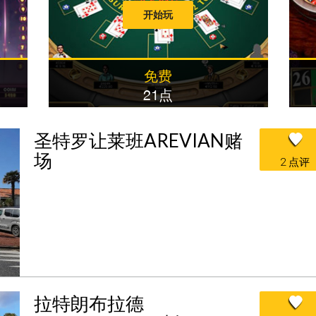
开始玩
免费
21点
圣特罗让莱班AREVIAN赌
场
2 点评
拉特朗布拉德