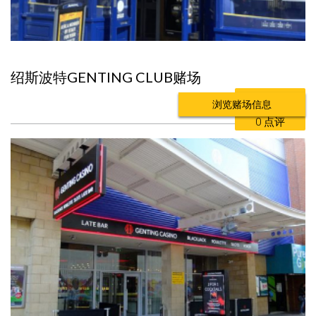
绍斯波特GENTING CLUB赌场
浏览赌场信息
0 点评