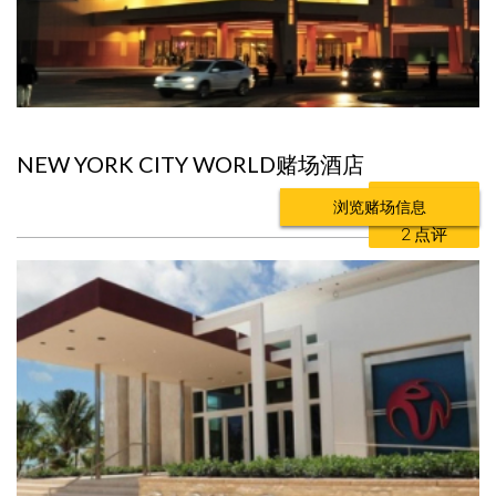
NEW YORK CITY WORLD赌场酒店
浏览赌场信息
2 点评