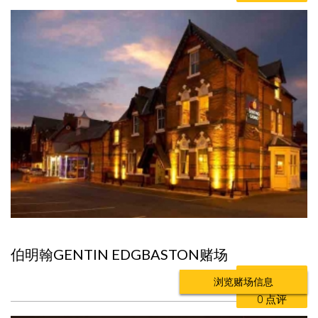
伯明翰GENTIN EDGBASTON赌场
浏览赌场信息
0 点评