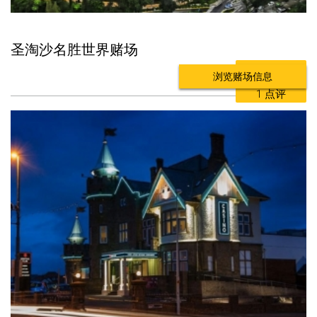
圣淘沙名胜世界赌场
浏览赌场信息
1 点评