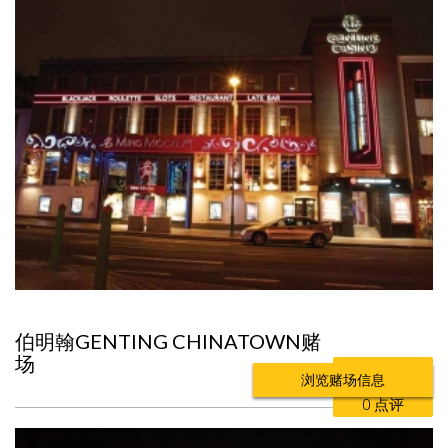
伯明翰GENTING CHINATOWN赌
场
浏览赌场信息
0 点评