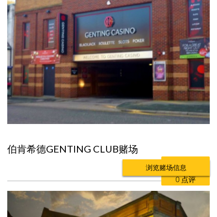
伯肯希德GENTING CLUB赌场
浏览赌场信息
0 点评