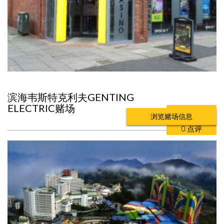
滨海韦斯特克利夫GENTING
ELECTRIC赌场
浏览赌场信息
0 点评