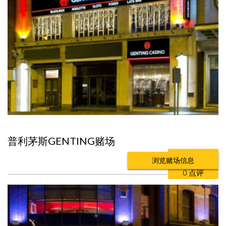
普利茅斯GENTING赌场
浏览赌场信息
0 点评