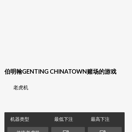
伯明翰GENTING CHINATOWN赌场的游戏
老虎机
机器类型
最低下注
最高下注