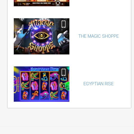
THE MAGIC SHOPPE
EGYPTIAN RISE