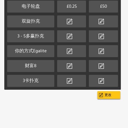
电子轮盘
£0.25
£50
双旋扑克
3 - 5多赢扑克
你的方式Egalite
财富8
3卡扑克
更改