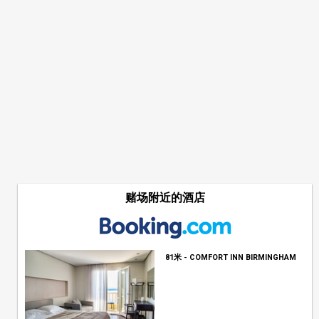
赌场附近的酒店
81米 - COMFORT INN BIRMINGHAM