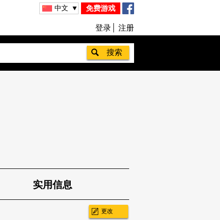
中文
免费游戏
登录
注册
实用信息
更改