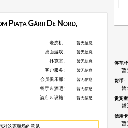
 Piața Gării De Nord,
老虎机 :
暂无信息
桌面游戏 :
暂无信息
扑克室 :
暂无信息
停车/
暂
客户服务 :
暂无信息
会员俱乐部 :
暂无信息
货币:
暂
餐厅 & 酒吧 :
暂无信息
酒店 & 设施 :
暂无信息
贵宾室
暂
信用卡
暂
您对这家赌场的意见