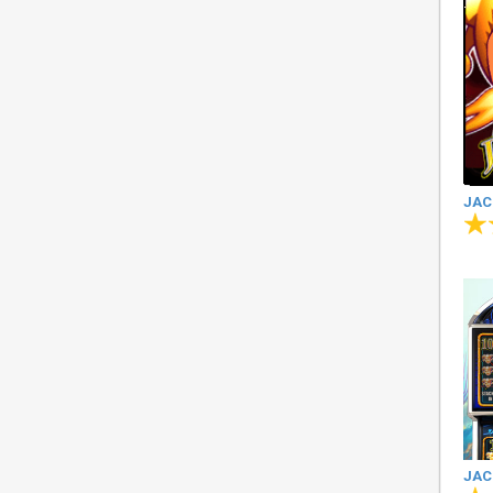
JAC
JAC