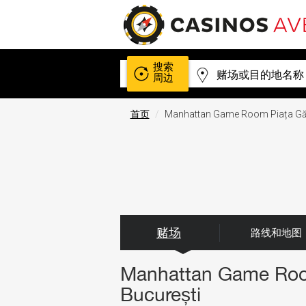
搜索
周边
首页
Manhattan Game Room Piața Gări
赌场
路线和地图
Manhattan Game Room
București