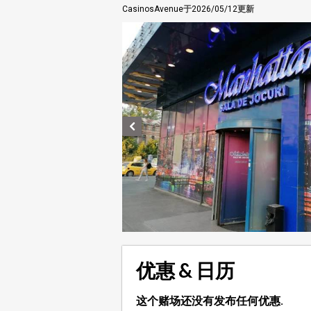
CasinosAvenue
于
2026/05/12
更新
优惠 & 日历
这个赌场还没有发布任何优惠.