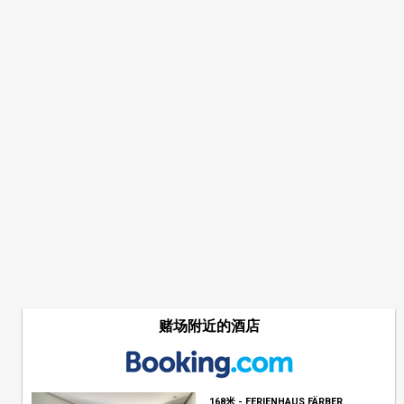
赌场附近的酒店
168米 - FERIENHAUS FÄRBER