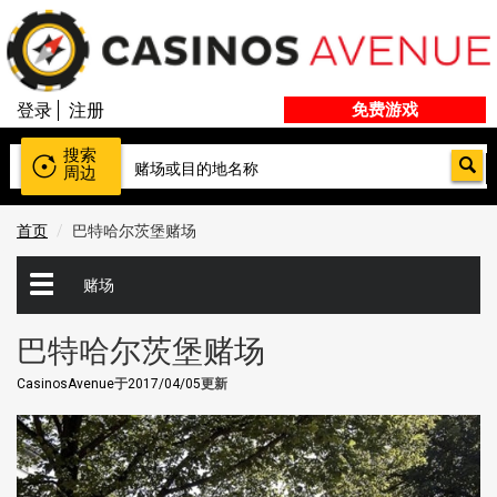
登录
注册
免费游戏
搜索
周边
首页
巴特哈尔茨堡赌场
赌场
巴特哈尔茨堡赌场
CasinosAvenue
于
2017/04/05
更新