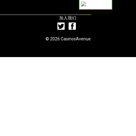
加入我们:
© 2026
CasinosAvenue