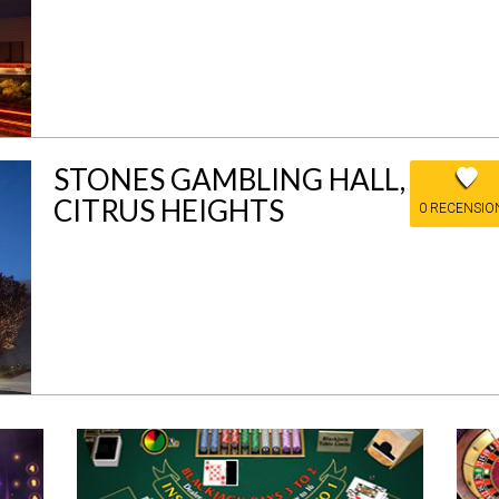
STONES GAMBLING HALL,
CITRUS HEIGHTS
0 RECENSIO