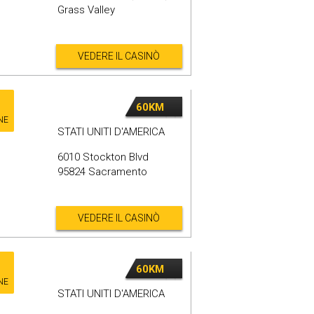
Grass Valley
VEDERE IL CASINÒ
60KM
NE
STATI UNITI D'AMERICA
6010 Stockton Blvd
95824
Sacramento
VEDERE IL CASINÒ
60KM
NE
STATI UNITI D'AMERICA