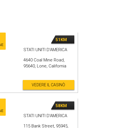
51KM
NE
STATI UNITI D'AMERICA
4640 Coal Mine Road,
95640,
Lone, California
VEDERE IL CASINÒ
58KM
NE
STATI UNITI D'AMERICA
115 Bank Street,
95945,