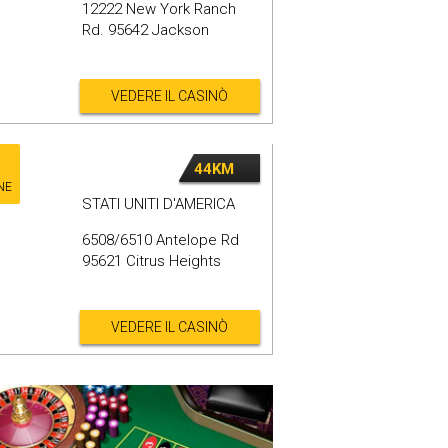
12222 New York Ranch
Rd.
95642
Jackson
VEDERE IL CASINÒ
44KM
NE
STATI UNITI D'AMERICA
6508/6510 Antelope Rd
95621
Citrus Heights
VEDERE IL CASINÒ