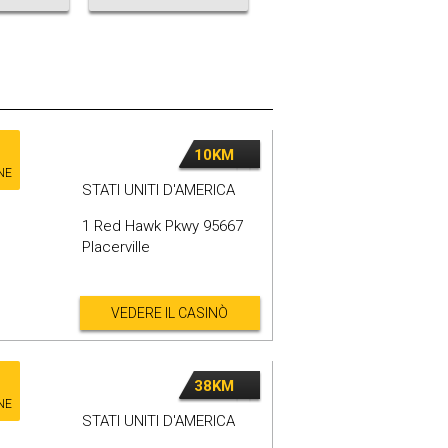
10KM
NE
STATI UNITI D'AMERICA
1 Red Hawk Pkwy
95667
Placerville
VEDERE IL CASINÒ
38KM
NE
STATI UNITI D'AMERICA