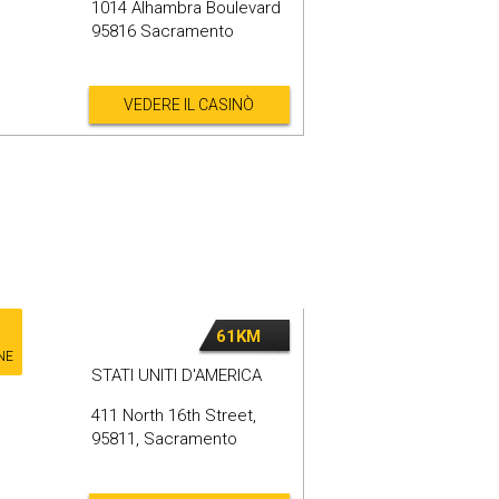
1014 Alhambra Boulevard
95816
Sacramento
VEDERE IL CASINÒ
61KM
NE
STATI UNITI D'AMERICA
411 North 16th Street,
95811,
Sacramento