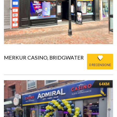
MERKUR CASINO, BRIDGWATER
0 RECENSIONE
64KM