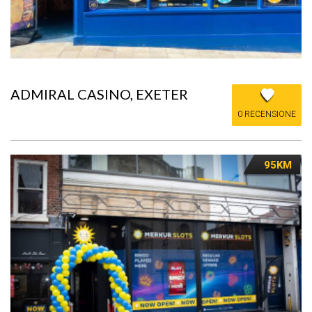
ADMIRAL CASINO, EXETER
0 RECENSIONE
95KM