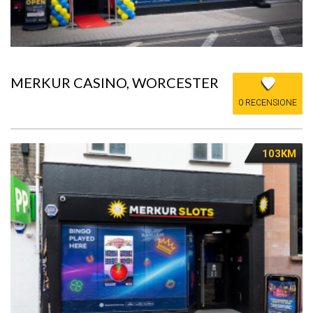
MERKUR CASINO, WORCESTER
0 RECENSIONE
103KM