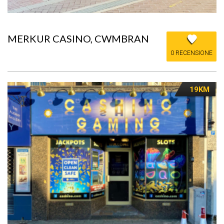
MERKUR CASINO, CWMBRAN
0 RECENSIONE
19KM