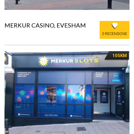
MERKUR CASINO, EVESHAM
0 RECENSIONE
105KM