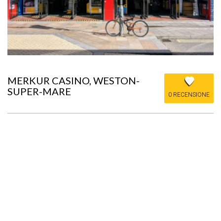
MERKUR CASINO, WESTON-
SUPER-MARE
0 RECENSIONE