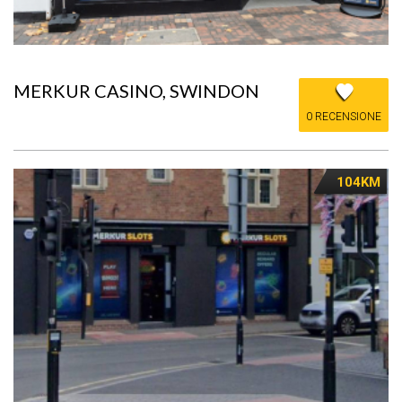
MERKUR CASINO, SWINDON
0 RECENSIONE
104KM