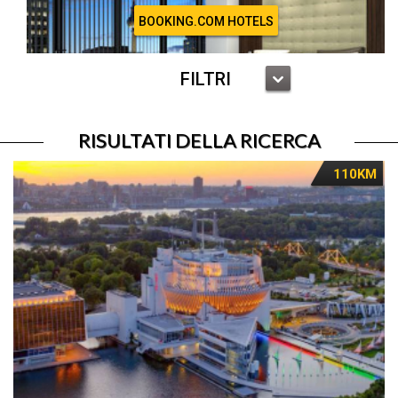
BOOKING.COM HOTELS
FILTRI
RISULTATI DELLA RICERCA
110KM