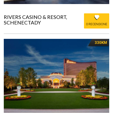
RIVERS CASINO & RESORT,
SCHENECTADY
0 RECENSIONE
330KM