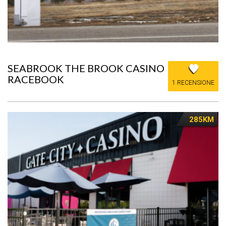
SEABROOK THE BROOK CASINO
RACEBOOK
1 RECENSIONE
285KM