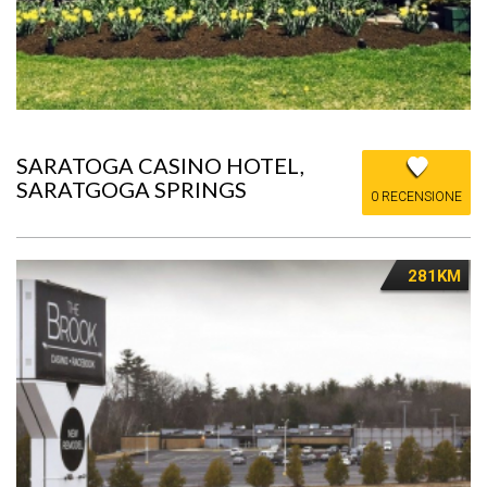
SARATOGA CASINO HOTEL,
SARATGOGA SPRINGS
0 RECENSIONE
281KM