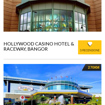
HOLLYWOOD CASINO HOTEL &
RACEWAY, BANGOR
3 RECENSIONE
270KM