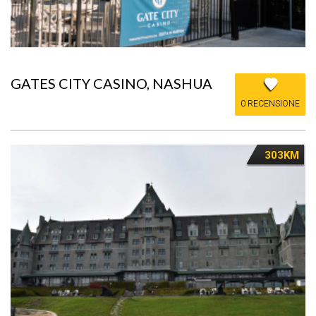
GATES CITY CASINO, NASHUA
0 RECENSIONE
303KM