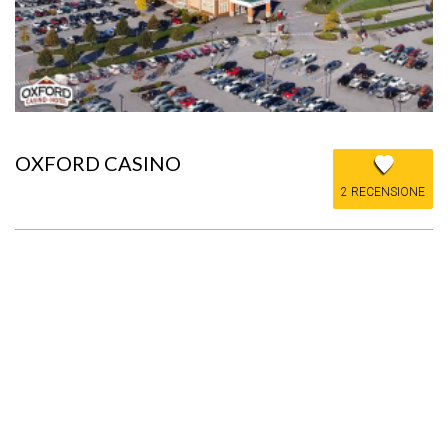
OXFORD CASINO
2 RECENSIONE