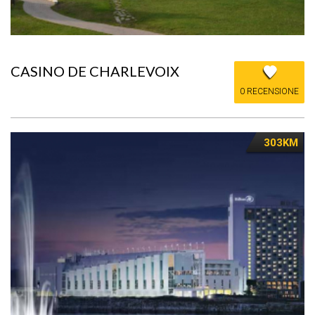
CASINO DE CHARLEVOIX
0 RECENSIONE
303KM