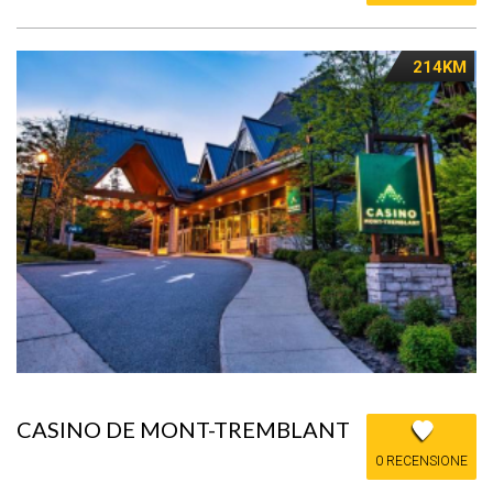
214KM
CASINO DE MONT-TREMBLANT
0 RECENSIONE