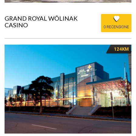
GRAND ROYAL WÔLINAK
CASINO
0 RECENSIONE
124KM