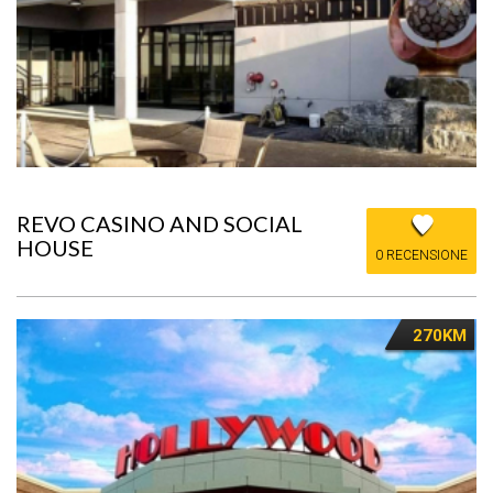
REVO CASINO AND SOCIAL
HOUSE
0 RECENSIONE
270KM