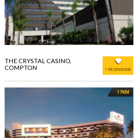
THE CRYSTAL CASINO,
COMPTON
1 RECENSIONE
17KM