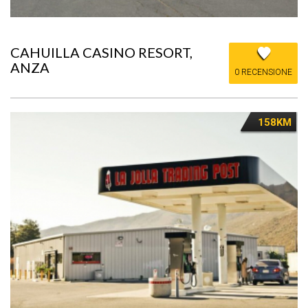
CAHUILLA CASINO RESORT,
ANZA
0 RECENSIONE
158KM