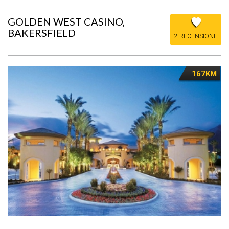
GOLDEN WEST CASINO,
BAKERSFIELD
2 RECENSIONE
167KM