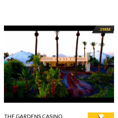
29KM
THE GARDENS CASINO,