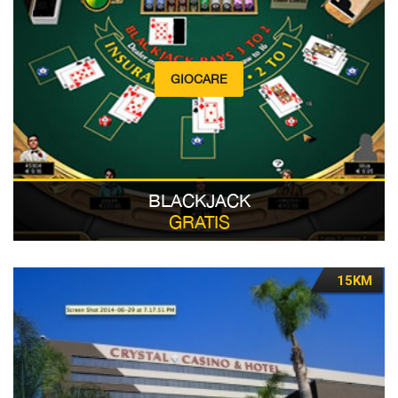
GIOCARE
BLACKJACK
GRATIS
15KM