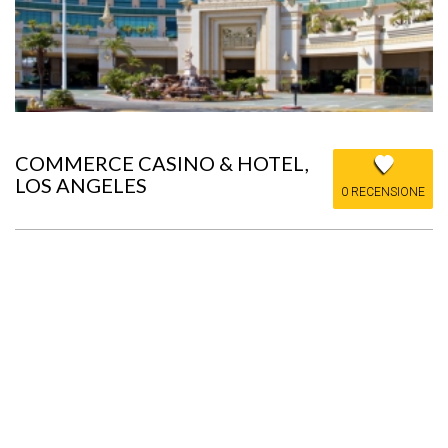
COMMERCE CASINO & HOTEL,
LOS ANGELES
0 RECENSIONE