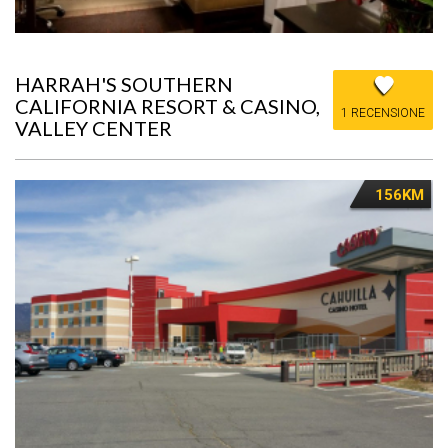
HARRAH'S SOUTHERN
CALIFORNIA RESORT & CASINO,
1 RECENSIONE
VALLEY CENTER
156KM