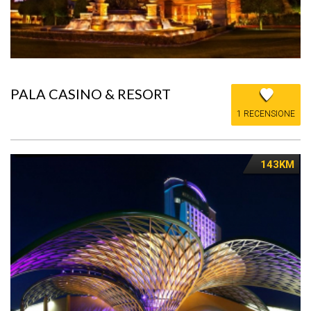
PALA CASINO & RESORT
1 RECENSIONE
143KM