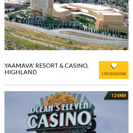
YAAMAVA' RESORT & CASINO,
HIGHLAND
3 RECENSIONE
124KM