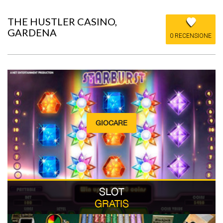
THE HUSTLER CASINO,
GARDENA
0 RECENSIONE
GIOCARE
SLOT
GRATIS