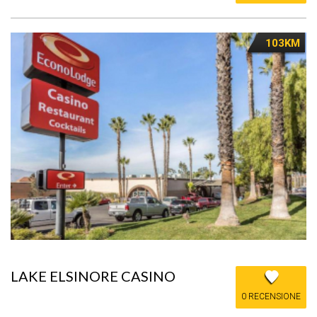
103KM
LAKE ELSINORE CASINO
0 RECENSIONE