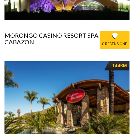
MORONGO CASINO RESORT SPA,
CABAZON
0 RECENSIONE
144KM