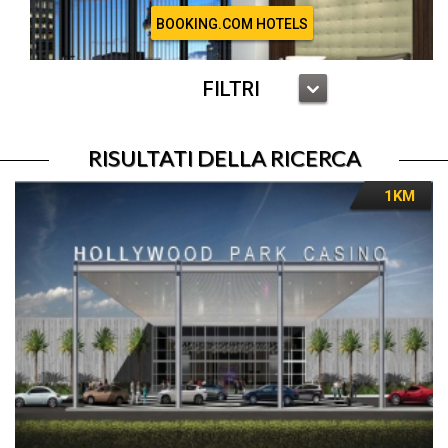
BOOKING.COM HOTELS
FILTRI
RISULTATI DELLA RICERCA
1KM