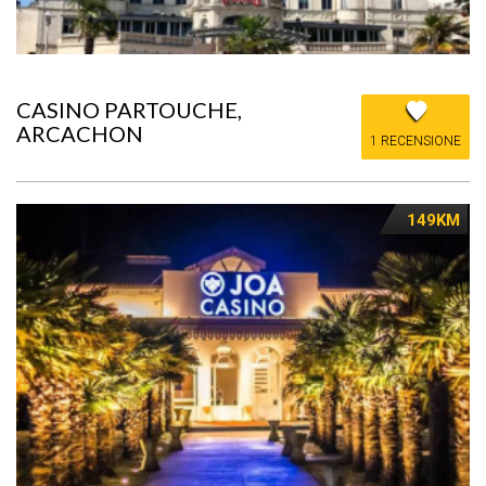
CASINO PARTOUCHE,
ARCACHON
1 RECENSIONE
149KM