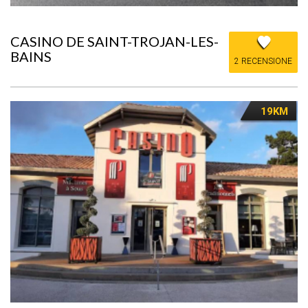
CASINO DE SAINT-TROJAN-LES-
BAINS
2 RECENSIONE
19KM