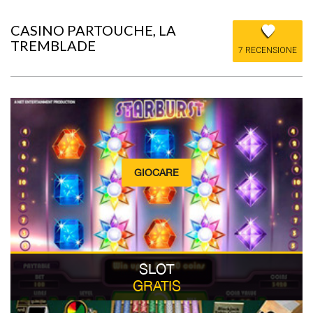
CASINO PARTOUCHE, LA
TREMBLADE
7 RECENSIONE
GIOCARE
SLOT
GRATIS