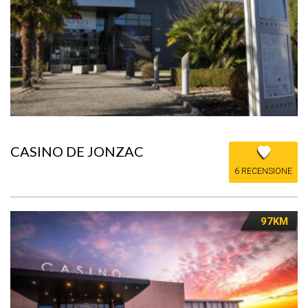
CASINO DE JONZAC
6 RECENSIONE
97KM