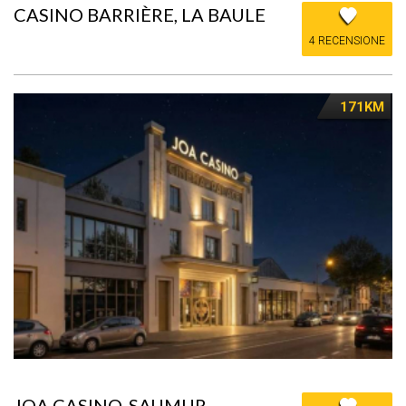
CASINO BARRIÈRE, LA BAULE
4 RECENSIONE
171KM
JOA CASINO, SAUMUR