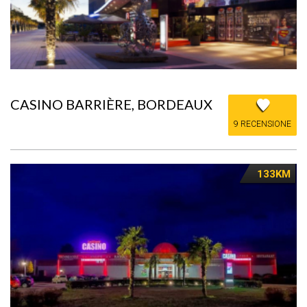
CASINO BARRIÈRE, BORDEAUX
9 RECENSIONE
133KM