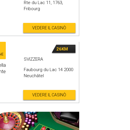
Rte du Lac 11,
1763,
Fribourg
VEDERE IL CASINÒ
26KM
NE
SVIZZERA
lla
Faubourg du Lac 14
2000
nte
Neuchâtel
VEDERE IL CASINÒ