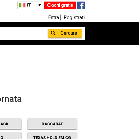
IT
Giochi gratis
Entra
Registrati
ornata
JACK
BACCARAT
GO
TEXAS HOLD'EM CG