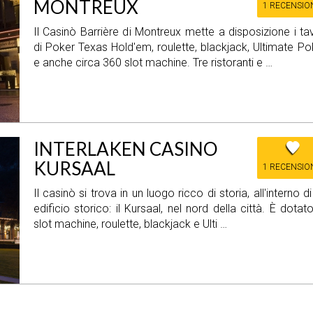
MONTREUX
1 RECENSIO
Il Casinò Barrière di Montreux mette a disposizione i tav
di Poker Texas Hold'em, roulette, blackjack, Ultimate Po
e anche circa 360 slot machine. Tre ristoranti e …
INTERLAKEN CASINO
KURSAAL
1 RECENSIO
Il casinò si trova in un luogo ricco di storia, all'interno d
edificio storico: il Kursaal, nel nord della città. È dotato
slot machine, roulette, blackjack e Ulti …