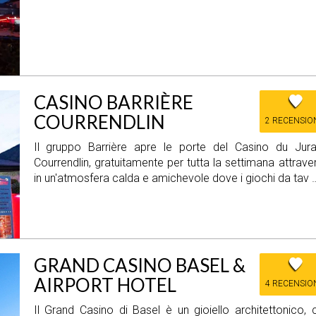
CASINO BARRIÈRE
COURRENDLIN
2 RECENSIO
Il gruppo Barrière apre le porte del Casino du Jur
Courrendlin, gratuitamente per tutta la settimana attrave
in un'atmosfera calda e amichevole dove i giochi da tav 
GRAND CASINO BASEL &
AIRPORT HOTEL
4 RECENSIO
Il Grand Casino di Basel è un gioiello architettonico, 