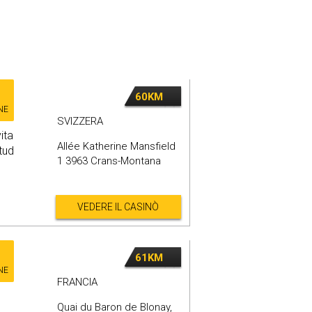
60KM
NE
SVIZZERA
ita
Allée Katherine Mansfield
tud
1
3963
Crans-Montana
VEDERE IL CASINÒ
61KM
NE
FRANCIA
Quai du Baron de Blonay,