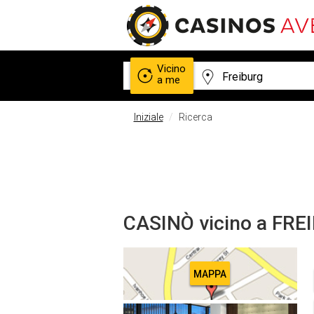
Vicino
a me
Iniziale
Ricerca
CASINÒ vicino a FREI
MAPPA