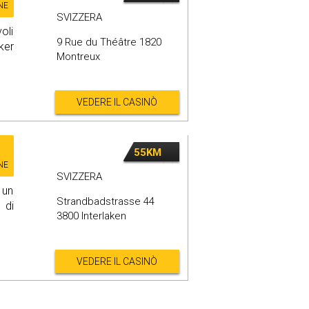
NE
SVIZZERA
oli
9 Rue du Théâtre
1820
ker
Montreux
VEDERE IL CASINÒ
55KM
NE
SVIZZERA
i un
Strandbadstrasse 44
 di
3800
Interlaken
VEDERE IL CASINÒ