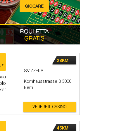
GIOCARE
ROULETTA
GRATIS
28KM
NE
SVIZZERA
sua
Kornhausstrasse 3
3000
olo
Bern
ker
VEDERE IL CASINÒ
45KM