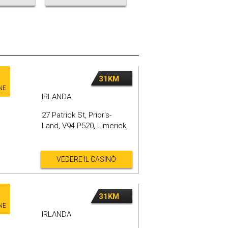
31KM
NE
IRLANDA
27 Patrick St, Prior's-
Land,
V94 P520,
Limerick,
VEDERE IL CASINÒ
31KM
NE
IRLANDA