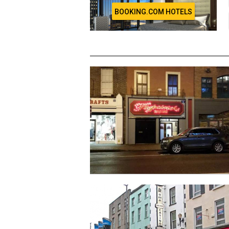
BOOKING.COM HOTELS