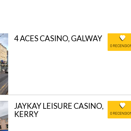
4 ACES CASINO, GALWAY
0 RECENSIO
JAYKAY LEISURE CASINO,
KERRY
0 RECENSIO