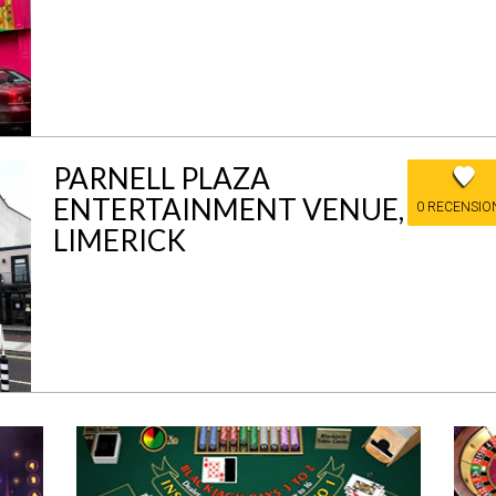
PARNELL PLAZA
ENTERTAINMENT VENUE,
0 RECENSIO
LIMERICK