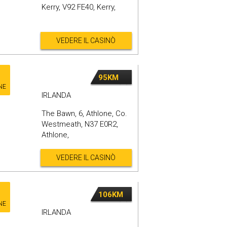
Kerry,
V92 FE40,
Kerry,
VEDERE IL CASINÒ
95KM
NE
IRLANDA
The Bawn, 6, Athlone, Co.
Westmeath,
N37 E0R2,
Athlone,
VEDERE IL CASINÒ
106KM
NE
IRLANDA