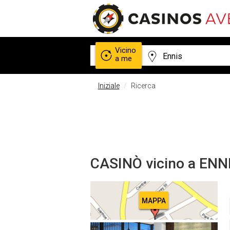
Vicino
a me
Iniziale
Ricerca
CASINÒ vicino a ENNI
MAPPA