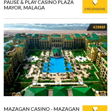
PAUSE & PLAY CASINO PLAZA
MAYOR, MALAGA
0 RECENSIONE
428KM
MAZAGAN CASINO - MAZAGAN