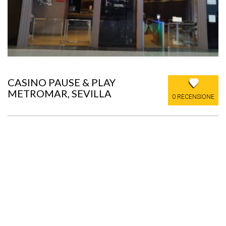
CASINO PAUSE & PLAY
METROMAR, SEVILLA
0 RECENSIONE