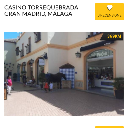
CASINO TORREQUEBRADA
GRAN MADRID, MÁLAGA
0 RECENSIONE
369KM