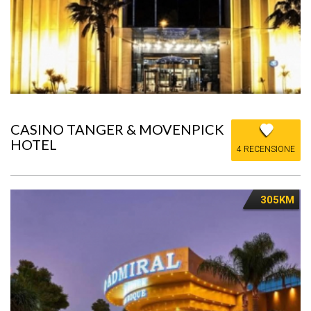
CASINO TANGER & MOVENPICK
HOTEL
4 RECENSIONE
305KM