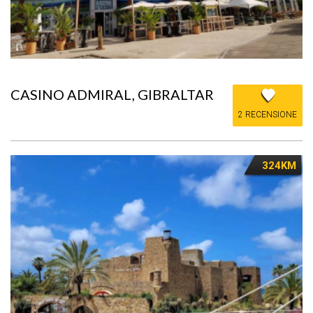
CASINO ADMIRAL, GIBRALTAR
2 RECENSIONE
324KM