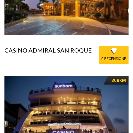
CASINO ADMIRAL SAN ROQUE
0 RECENSIONE
308KM