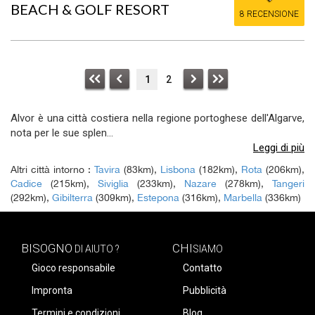
BEACH & GOLF RESORT
8 RECENSIONE
1
2
Alvor è una città costiera nella regione portoghese dell'Algarve,
nota per le sue splen
...
Leggi di più
Altri città intorno :
Tavira
(83km),
Lisbona
(182km),
Rota
(206km),
Cadice
(215km),
Siviglia
(233km),
Nazare
(278km),
Tangeri
(292km),
Gibilterra
(309km),
Estepona
(316km),
Marbella
(336km)
BISOGNO
CHI
DI AIUTO ?
SIAMO
Gioco responsabile
Contatto
Impronta
Pubblicità
Termini e condizioni
Blog