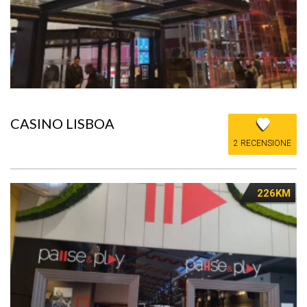
CASINO LISBOA
2 RECENSIONE
226KM