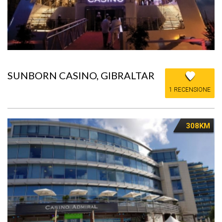
SUNBORN CASINO, GIBRALTAR
1 RECENSIONE
308KM