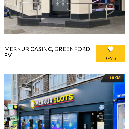
MERKUR CASINO, GREENFORD
FV
0 AVIS
18KM