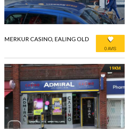
MERKUR CASINO, EALING OLD
0 AVIS
19KM