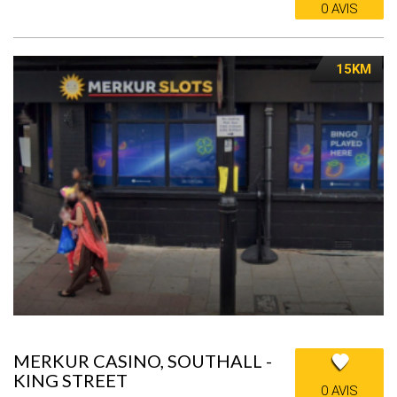
0 AVIS
15KM
MERKUR CASINO, SOUTHALL -
KING STREET
0 AVIS