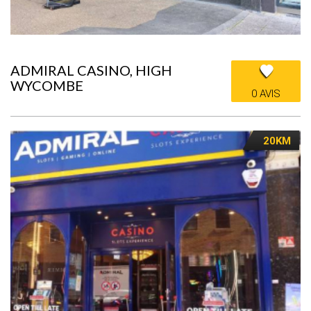
ADMIRAL CASINO, HIGH
WYCOMBE
0 AVIS
20KM