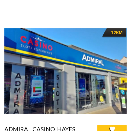
12KM
ADMIRAL CASINO, HAYES