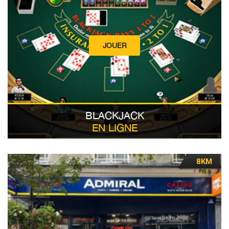
JOUER
BLACKJACK
EN LIGNE
8KM