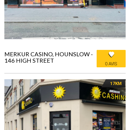
MERKUR CASINO, HOUNSLOW -
146 HIGH STREET
0 AVIS
17KM