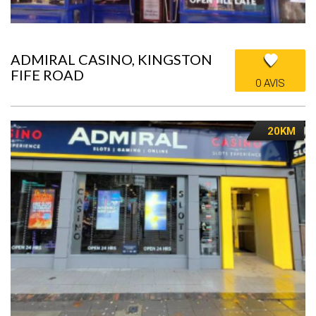
ADMIRAL CASINO, KINGSTON
FIFE ROAD
0 AVIS
20KM