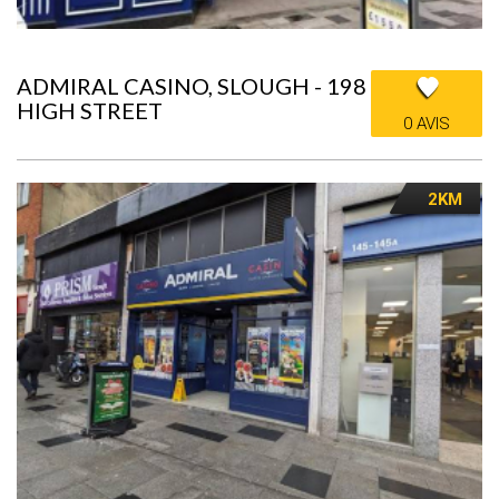
ADMIRAL CASINO, SLOUGH - 198
HIGH STREET
0 AVIS
2KM