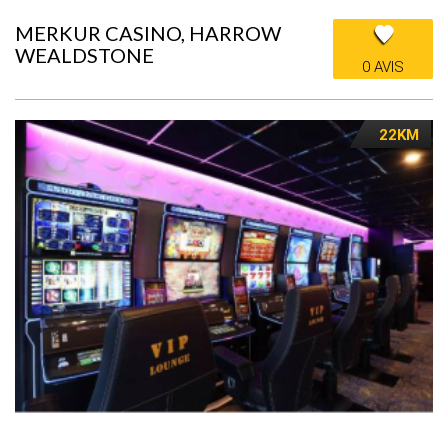
MERKUR CASINO, HARROW
WEALDSTONE
0 AVIS
22KM