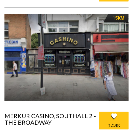
15KM
MERKUR CASINO, SOUTHALL 2 -
THE BROADWAY
0 AVIS