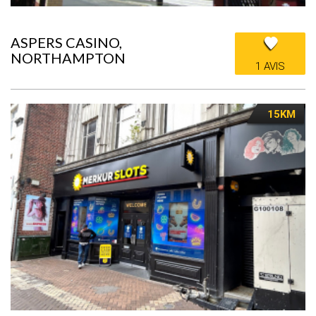
ASPERS CASINO,
NORTHAMPTON
1 AVIS
15KM