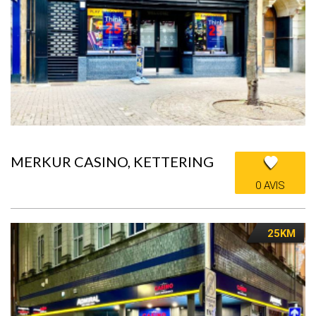
MERKUR CASINO, KETTERING
0 AVIS
25KM