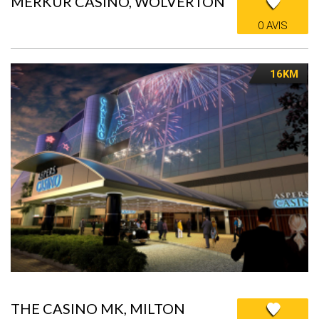
MERKUR CASINO, WOLVERTON
0 AVIS
16KM
THE CASINO MK, MILTON