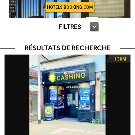
HÔTELS BOOKING.COM
FILTRES
RÉSULTATS DE RECHERCHE
13KM