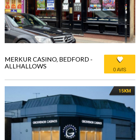
MERKUR CASINO, BEDFORD -
ALLHALLOWS
0 AVIS
15KM