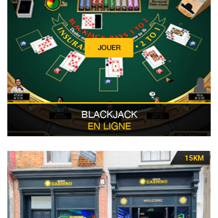
JOUER
BLACKJACK
EN LIGNE
15KM