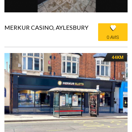
MERKUR CASINO, AYLESBURY
0 AVIS
44KM