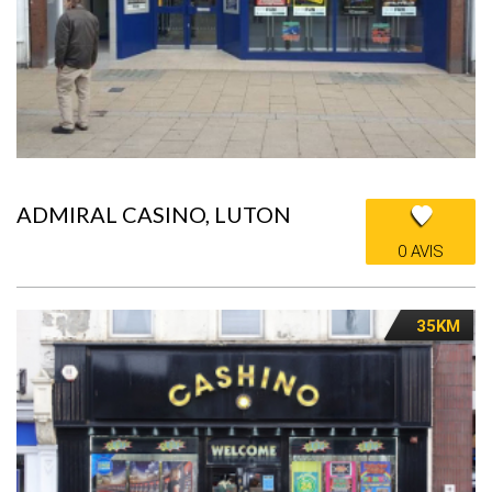
ADMIRAL CASINO, LUTON
0 AVIS
35KM