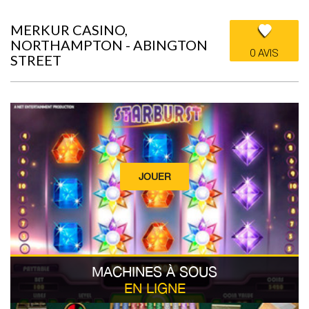
MERKUR CASINO,
NORTHAMPTON - ABINGTON
0 AVIS
STREET
JOUER
MACHINES À SOUS
EN LIGNE