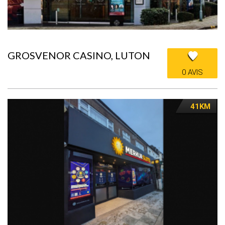
GROSVENOR CASINO, LUTON
0 AVIS
41KM