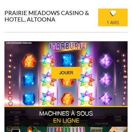
PRAIRIE MEADOWS CASINO &
HOTEL, ALTOONA
1 AVIS
JOUER
MACHINES À SOUS
EN LIGNE