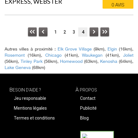
EXPRESS, WEBSTER
0 AVIS
1
2
3
4
Autres villes à proximité :
Elk Grove Village
(9km),
Elgin
(16km),
Rosemont
(16km),
Chicago
(41km),
Waukegan
(41km),
Joliet
(56km),
Tinley Park
(56km),
Homewood
(63km),
Kenosha
(64km),
Lake Geneva
(68km)
B
À
ESOIN D'AIDE ?
PROPOS
Jeu responsable
Contact
Mentions légales
Publicité
Termes et conditions
Blog