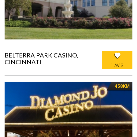
BELTERRA PARK CASINO,
CINCINNATI
1 AVIS
458KM