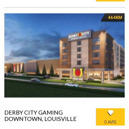
464KM
DERBY CITY GAMING
DOWNTOWN, LOUISVILLE
0 AVIS