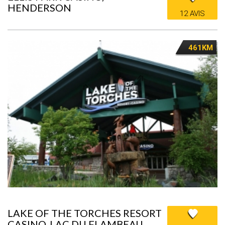
HENDERSON
12 AVIS
461KM
LAKE OF THE TORCHES RESORT
CASINO, LAC DU FLAMBEAU