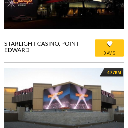
STARLIGHT CASINO, POINT
EDWARD
0 AVIS
477KM