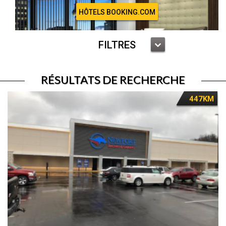
HÔTELS BOOKING.COM
FILTRES
RÉSULTATS DE RECHERCHE
447KM