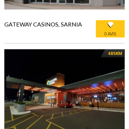
GATEWAY CASINOS, SARNIA
0 AVIS
485KM