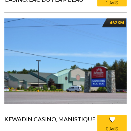
1 AVIS
463KM
KEWADIN CASINO, MANISTIQUE
0 AVIS