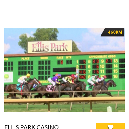
460KM
ELLIS PARK CASINO,