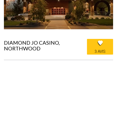
DIAMOND JO CASINO,
NORTHWOOD
3 AVIS