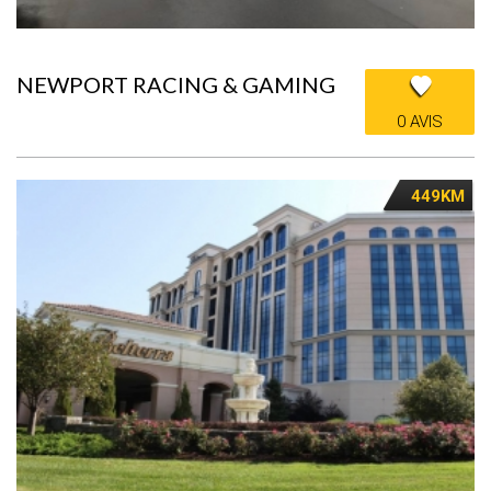
NEWPORT RACING & GAMING
0 AVIS
449KM