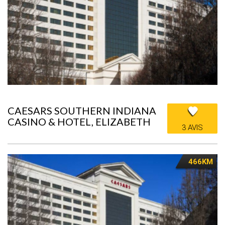
CAESARS SOUTHERN INDIANA
CASINO & HOTEL, ELIZABETH
3 AVIS
466KM