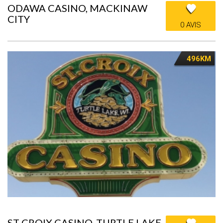
ODAWA CASINO, MACKINAW
CITY
0 AVIS
496KM
ST CROIX CASINO, TURTLE LAKE