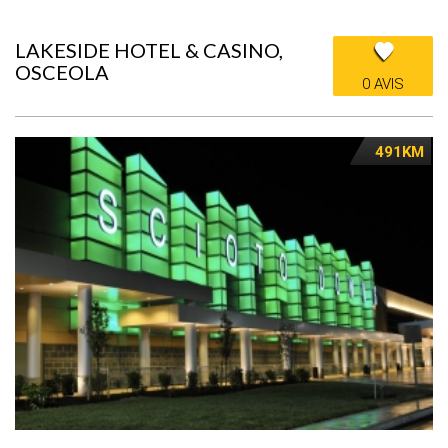
LAKESIDE HOTEL & CASINO,
OSCEOLA
0 AVIS
491KM