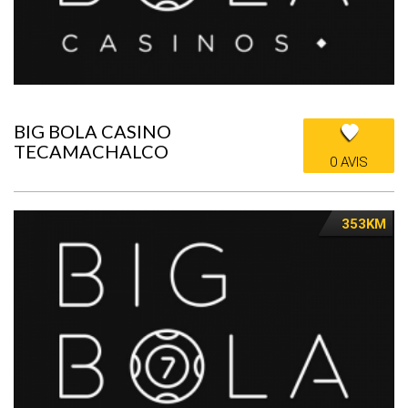
BIG BOLA CASINO
TECAMACHALCO
0 AVIS
353KM