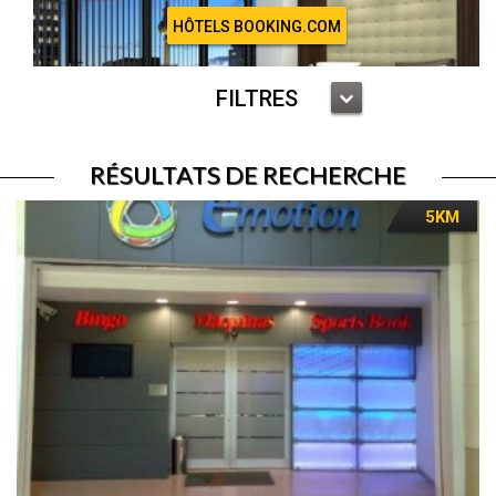
HÔTELS BOOKING.COM
FILTRES
RÉSULTATS DE RECHERCHE
5KM