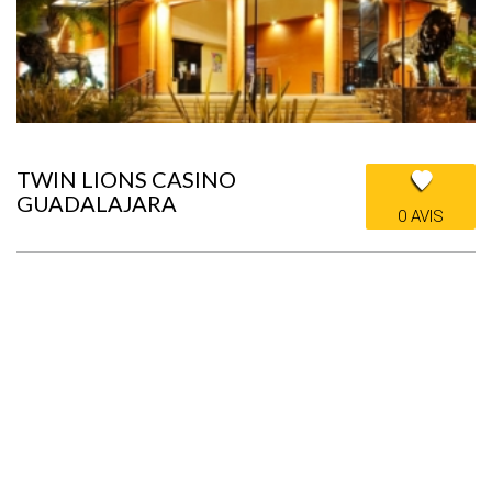
TWIN LIONS CASINO
GUADALAJARA
0 AVIS