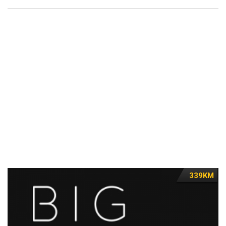
339KM