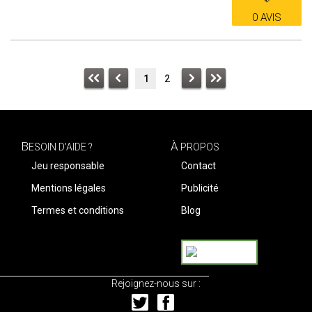
0 AVIS
1
2
B
À
ESOIN D'AIDE ?
PROPOS
Jeu responsable
Contact
Mentions légales
Publicité
Termes et conditions
Blog
Rejoignez-nous sur :