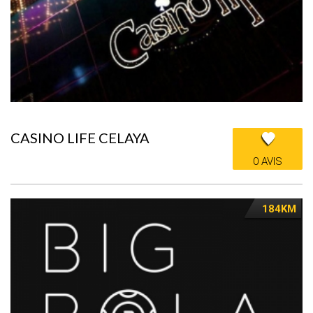
CASINO LIFE CELAYA
0 AVIS
184KM