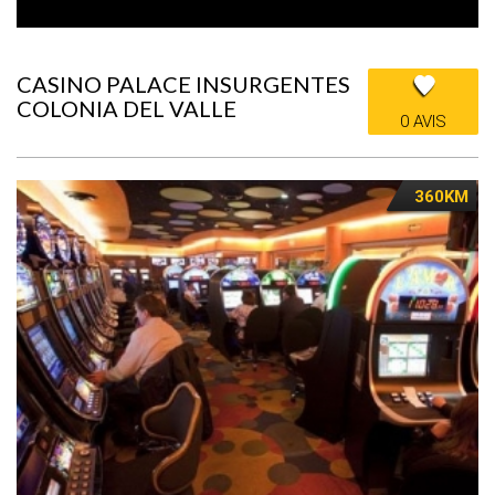
CASINO PALACE INSURGENTES
COLONIA DEL VALLE
0 AVIS
360KM