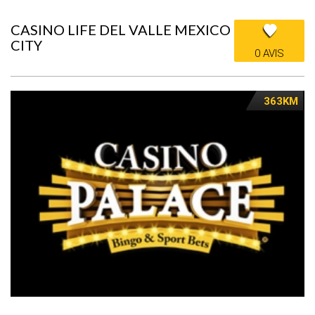
CASINO LIFE DEL VALLE MEXICO
CITY
0 AVIS
363KM