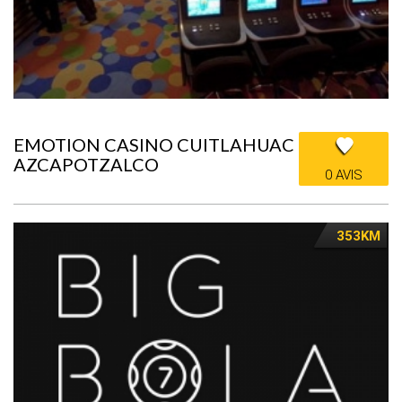
EMOTION CASINO CUITLAHUAC
AZCAPOTZALCO
0 AVIS
353KM