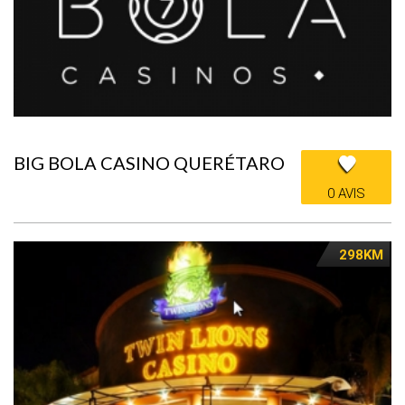
BIG BOLA CASINO QUERÉTARO
0 AVIS
298KM