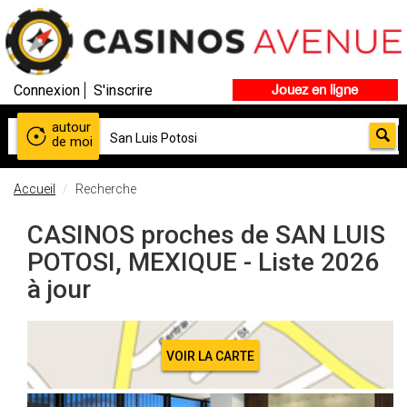
Connexion
S'inscrire
Jouez en ligne
autour
de moi
Accueil
Recherche
CASINOS proches de SAN LUIS
POTOSI, MEXIQUE - Liste 2026
à jour
VOIR LA CARTE