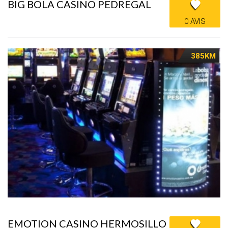
BIG BOLA CASINO PEDREGAL
0 AVIS
385KM
EMOTION CASINO HERMOSILLO