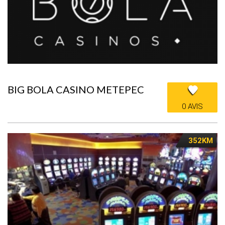
BIG BOLA CASINO METEPEC
0 AVIS
352KM