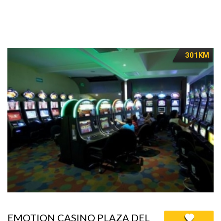
301KM
EMOTION CASINO PLAZA DEL