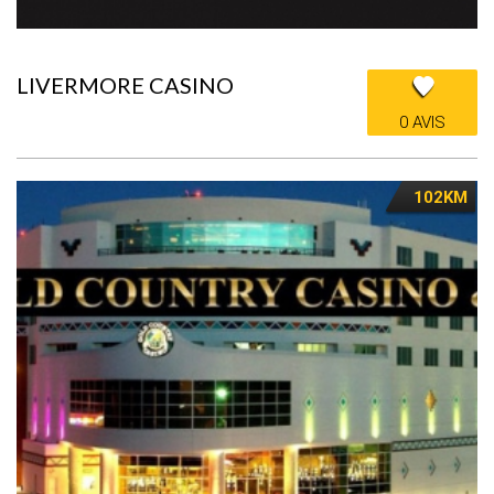
LIVERMORE CASINO
0 AVIS
102KM