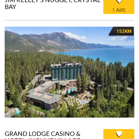
BAY
1 AVIS
152KM
GRAND LODGE CASINO &