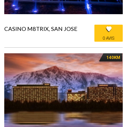
CASINO M8TRIX, SAN JOSE
0 AVIS
140KM