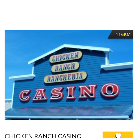
116KM
CHICKEN RANCH CASINO,