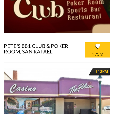
PETE'S 881 CLUB & POKER
ROOM, SAN RAFAEL
1 AVIS
113KM