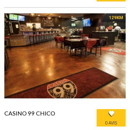
129KM
CASINO 99 CHICO
0 AVIS