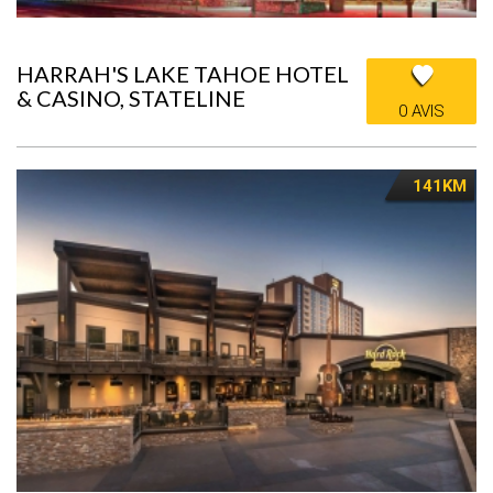
HARRAH'S LAKE TAHOE HOTEL
& CASINO, STATELINE
0 AVIS
141KM