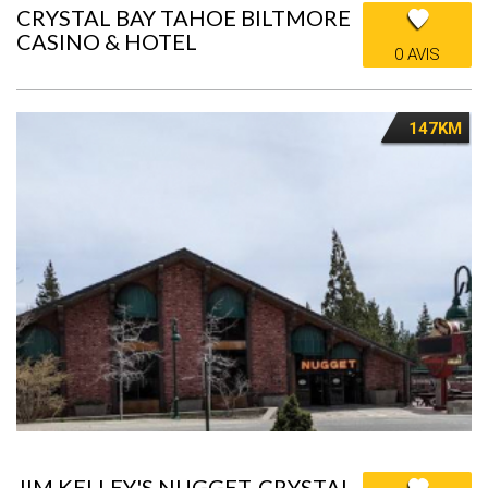
CRYSTAL BAY TAHOE BILTMORE
CASINO & HOTEL
0 AVIS
147KM
JIM KELLEY'S NUGGET, CRYSTAL