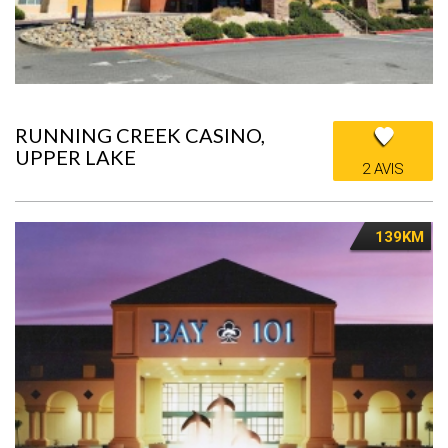
RUNNING CREEK CASINO,
UPPER LAKE
2 AVIS
139KM