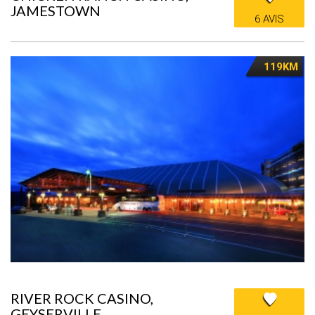
JAMESTOWN
6 AVIS
119KM
RIVER ROCK CASINO,
GEYSERVILLE