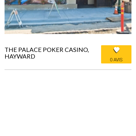
THE PALACE POKER CASINO,
HAYWARD
0 AVIS