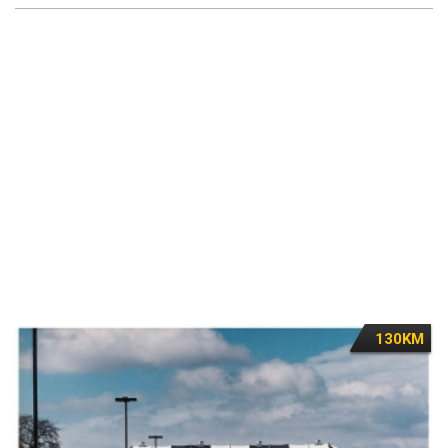
130KM