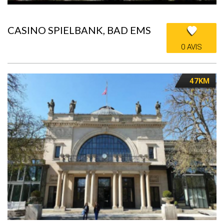
CASINO SPIELBANK, BAD EMS
0 AVIS
47KM