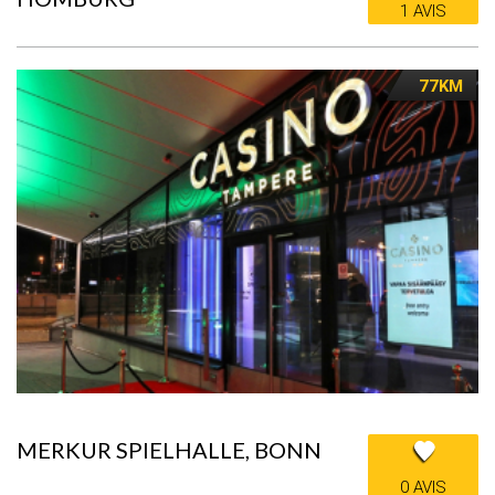
1 AVIS
77KM
MERKUR SPIELHALLE, BONN
0 AVIS