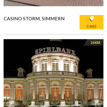
CASINO STORM, SIMMERN
0 AVIS
26KM