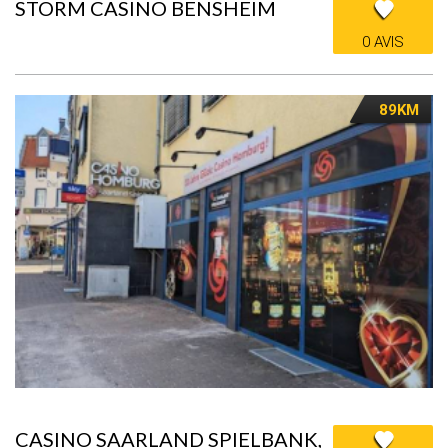
STORM CASINO BENSHEIM
0 AVIS
89KM
CASINO SAARLAND SPIELBANK,