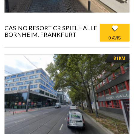
CASINO RESORT CR SPIELHALLE
BORNHEIM, FRANKFURT
0 AVIS
81KM