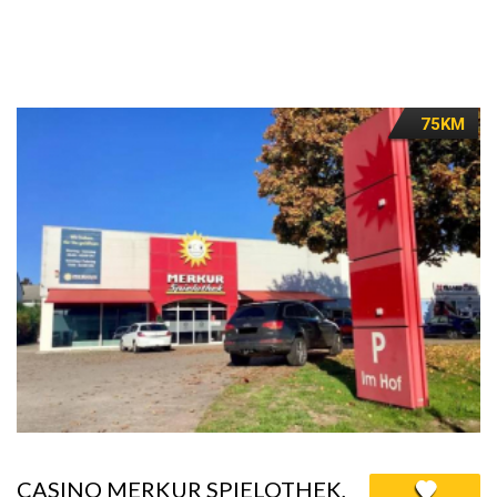
75KM
CASINO MERKUR SPIELOTHEK,