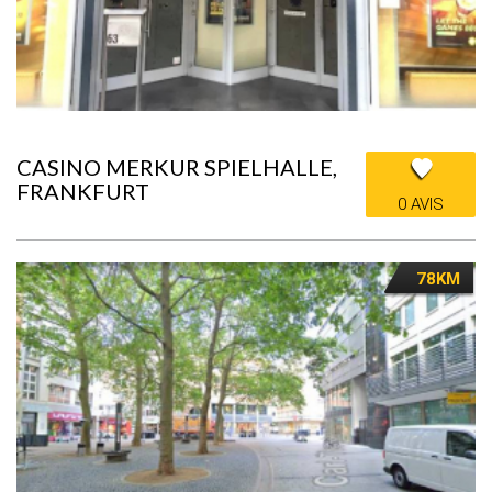
CASINO MERKUR SPIELHALLE,
FRANKFURT
0 AVIS
78KM