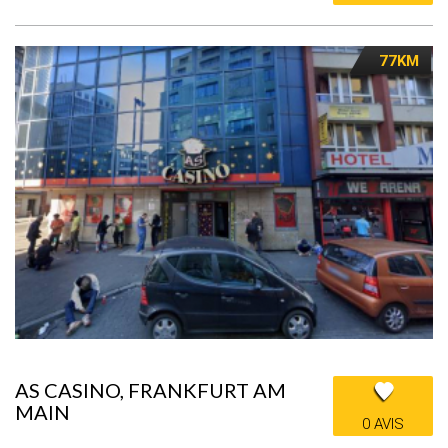
77KM
AS CASINO, FRANKFURT AM
MAIN
0 AVIS