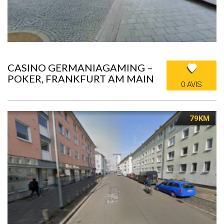
CASINO GERMANIAGAMING –
POKER, FRANKFURT AM MAIN
0 AVIS
79KM