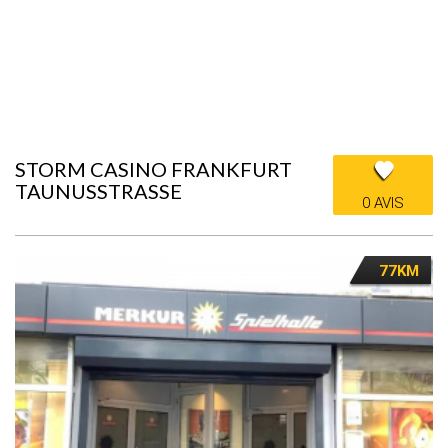
STORM CASINO FRANKFURT
TAUNUSSTRASSE
0 AVIS
77KM