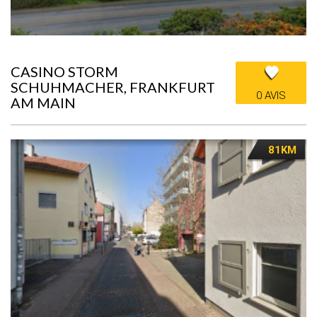
CASINO STORM
SCHUHMACHER, FRANKFURT
0 AVIS
AM MAIN
81KM