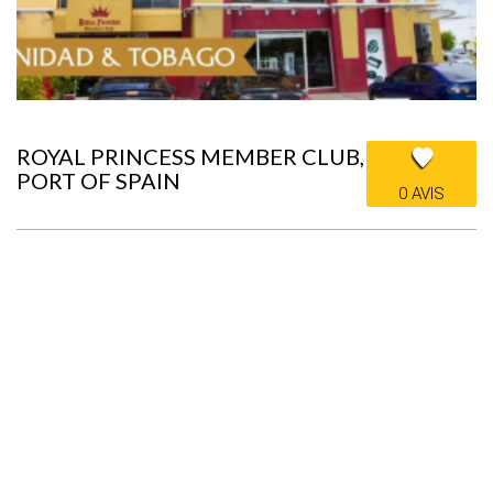
ROYAL PRINCESS MEMBER CLUB,
PORT OF SPAIN
0 AVIS