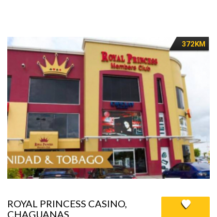
372KM
ROYAL PRINCESS CASINO,
CHAGUANAS