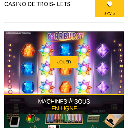
CASINO DE TROIS-ILETS
0 AVIS
JOUER
MACHINES À SOUS
EN LIGNE