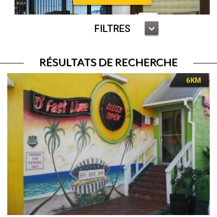
FILTRES
RÉSULTATS DE RECHERCHE
6KM