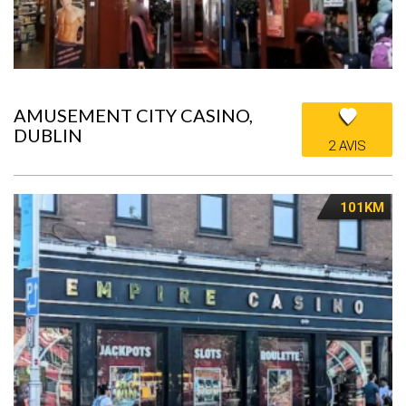
AMUSEMENT CITY CASINO,
DUBLIN
2 AVIS
101KM