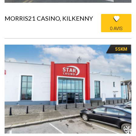
MORRIS21 CASINO, KILKENNY
0 AVIS
55KM