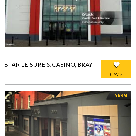
STAR LEISURE & CASINO, BRAY
0 AVIS
98KM