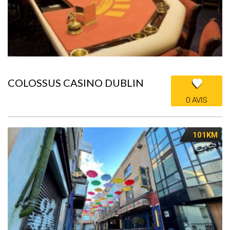
COLOSSUS CASINO DUBLIN
0 AVIS
101KM