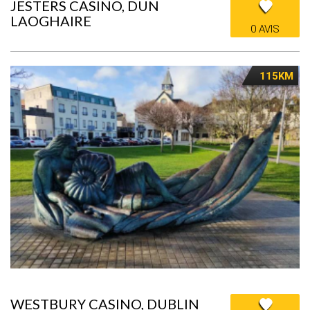
JESTERS CASINO, DUN
LAOGHAIRE
0 AVIS
115KM
WESTBURY CASINO, DUBLIN