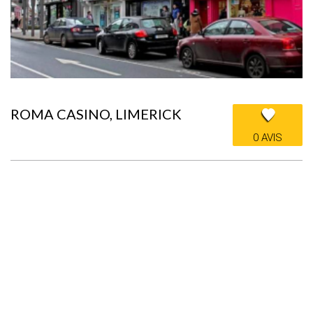
ROMA CASINO, LIMERICK
0 AVIS