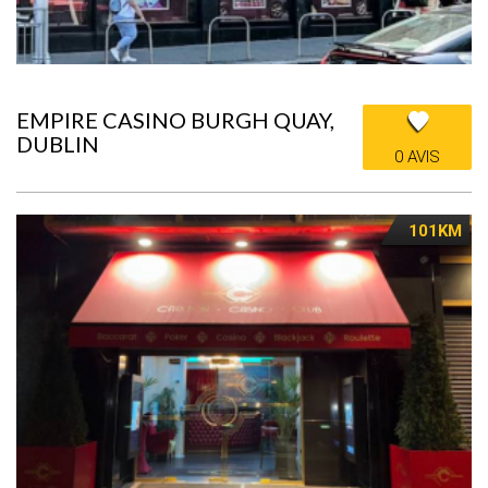
EMPIRE CASINO BURGH QUAY,
DUBLIN
0 AVIS
101KM