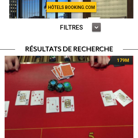
HÔTELS BOOKING.COM
FILTRES
RÉSULTATS DE RECHERCHE
179M