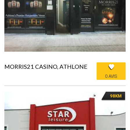
MORRIS21 CASINO, ATHLONE
0 AVIS
98KM