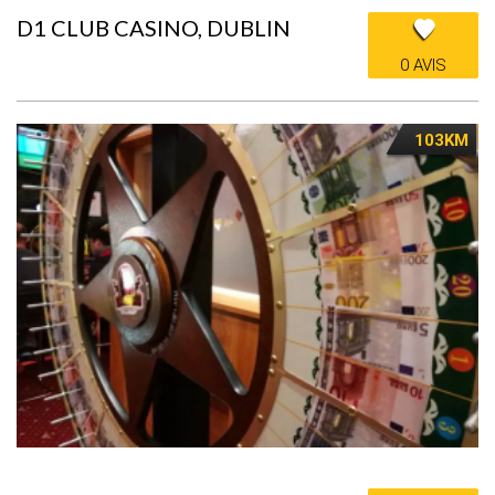
D1 CLUB CASINO, DUBLIN
0 AVIS
103KM