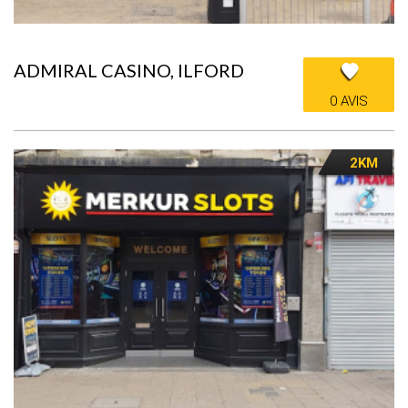
ADMIRAL CASINO, ILFORD
0 AVIS
2KM