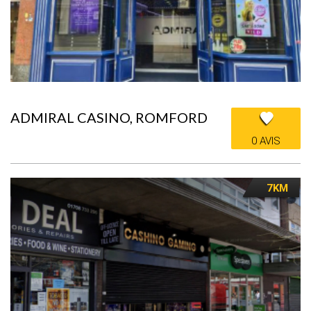
ADMIRAL CASINO, ROMFORD
0 AVIS
7KM