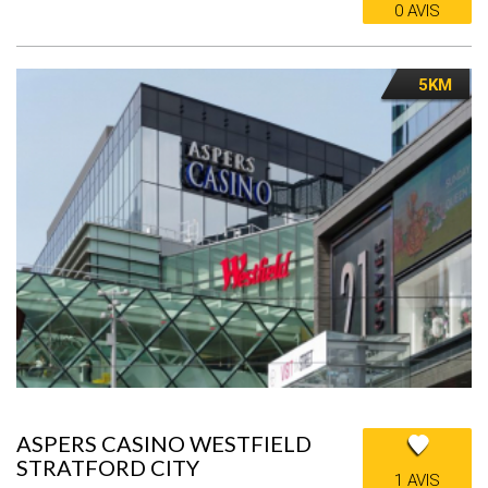
0 AVIS
5KM
ASPERS CASINO WESTFIELD
STRATFORD CITY
1 AVIS