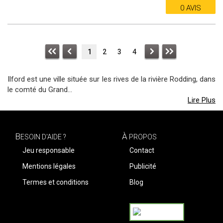
0 AVIS
1
2
3
4
Ilford est une ville située sur les rives de la rivière Rodding, dans
le comté du Grand
...
Lire Plus
B
À
ESOIN D'AIDE ?
PROPOS
Jeu responsable
Contact
Mentions légales
Publicité
Termes et conditions
Blog