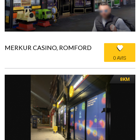
MERKUR CASINO, ROMFORD
0 AVIS
8KM