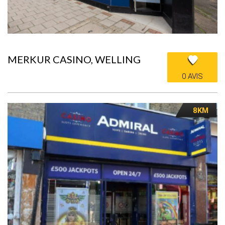
MERKUR CASINO, WELLING
0 AVIS
8KM