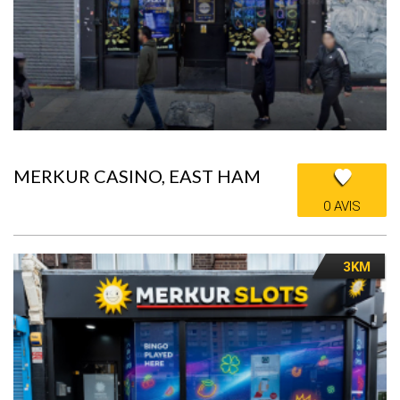
MERKUR CASINO, EAST HAM
0 AVIS
3KM