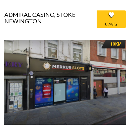
ADMIRAL CASINO, STOKE
NEWINGTON
0 AVIS
10KM