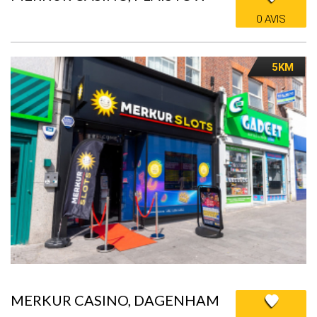
0 AVIS
5KM
MERKUR CASINO, DAGENHAM