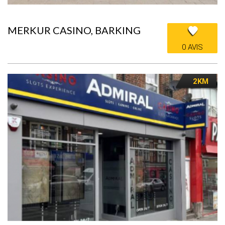
MERKUR CASINO, BARKING
0 AVIS
2KM