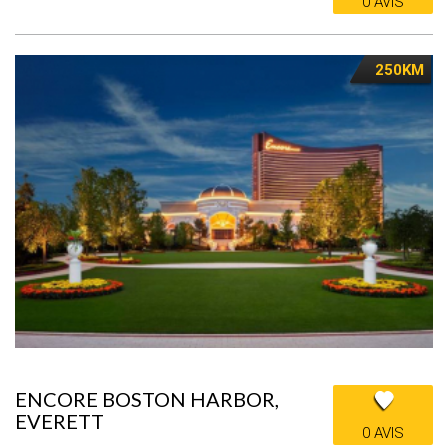
0 AVIS
250KM
ENCORE BOSTON HARBOR,
EVERETT
0 AVIS