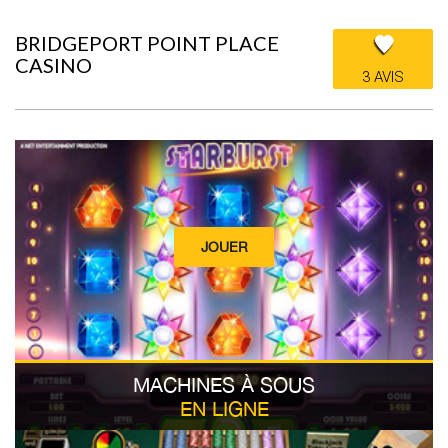
BRIDGEPORT POINT PLACE
CASINO
3 AVIS
JOUER
MACHINES À SOUS
EN LIGNE