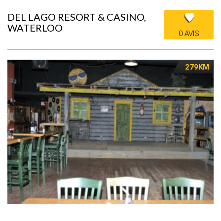
DEL LAGO RESORT & CASINO,
WATERLOO
0 AVIS
279KM