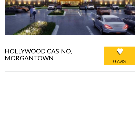
HOLLYWOOD CASINO,
MORGANTOWN
0 AVIS