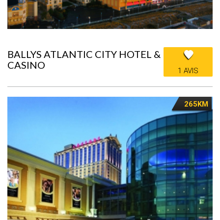
BALLYS ATLANTIC CITY HOTEL &
CASINO
1 AVIS
265KM