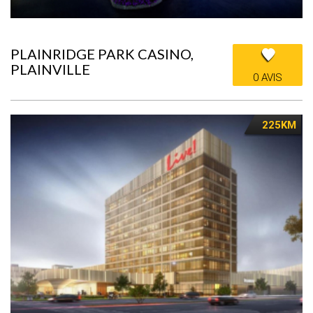
PLAINRIDGE PARK CASINO,
PLAINVILLE
0 AVIS
225KM