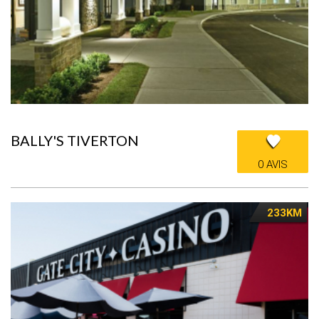
BALLY'S TIVERTON
0 AVIS
233KM