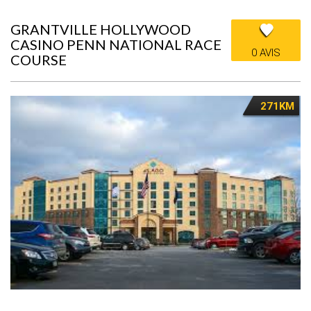
GRANTVILLE HOLLYWOOD
CASINO PENN NATIONAL RACE
0 AVIS
COURSE
271KM