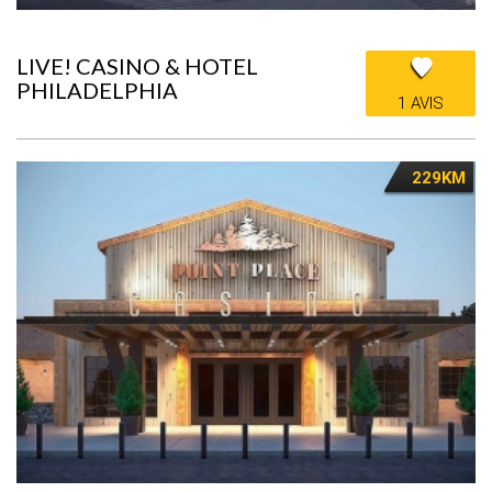
LIVE! CASINO & HOTEL
PHILADELPHIA
1 AVIS
229KM