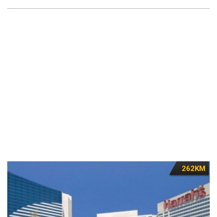
262KM