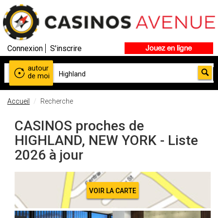
Connexion
S'inscrire
Jouez en ligne
autour
de moi
Accueil
Recherche
CASINOS proches de
HIGHLAND, NEW YORK - Liste
2026 à jour
VOIR LA CARTE