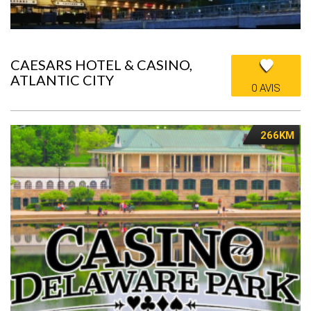
CAESARS HOTEL & CASINO,
ATLANTIC CITY
0 AVIS
266KM