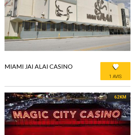
MIAMI JAI ALAI CASINO
1 AVIS
62KM