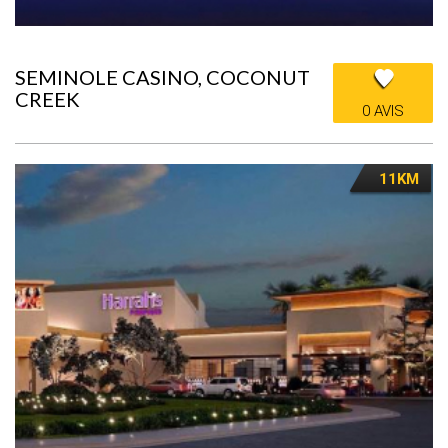
SEMINOLE CASINO, COCONUT
CREEK
0 AVIS
11KM