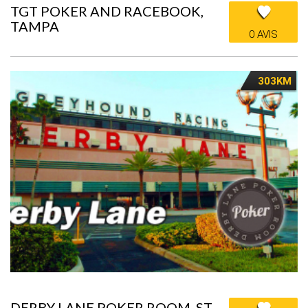
TGT POKER AND RACEBOOK,
TAMPA
0 AVIS
303KM
DERBY LANE POKER ROOM, ST