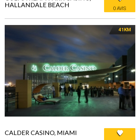
HALLANDALE BEACH
0 AVIS
41KM
CALDER CASINO, MIAMI