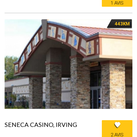
1 AVIS
443KM
SENECA CASINO, IRVING
2 AVIS