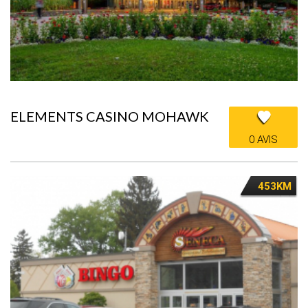
ELEMENTS CASINO MOHAWK
0 AVIS
453KM