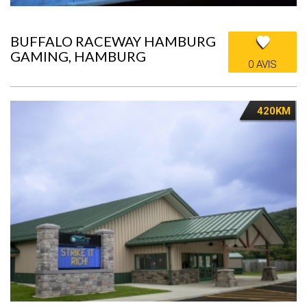
BUFFALO RACEWAY HAMBURG
GAMING, HAMBURG
0 AVIS
420KM