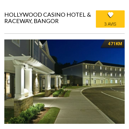
HOLLYWOOD CASINO HOTEL &
RACEWAY, BANGOR
3 AVIS
471KM