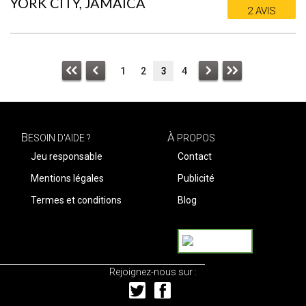
YORK CITY, JAMAICA
2 AVIS
1
2
3
4
B
À
ESOIN D'AIDE ?
PROPOS
Jeu responsable
Contact
Mentions légales
Publicité
Termes et conditions
Blog
Rejoignez-nous sur :