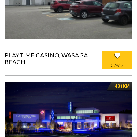
PLAYTIME CASINO, WASAGA
BEACH
0 AVIS
431KM