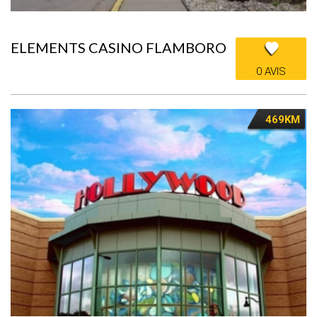
ELEMENTS CASINO FLAMBORO
0 AVIS
469KM