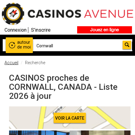
Connexion
S'inscrire
Jouez en ligne
autour
de moi
Accueil
Recherche
CASINOS proches de
CORNWALL, CANADA - Liste
2026 à jour
VOIR LA CARTE