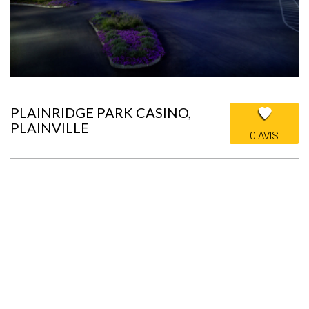
PLAINRIDGE PARK CASINO,
PLAINVILLE
0 AVIS