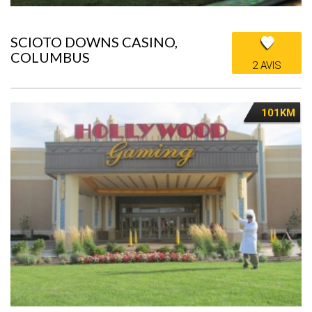
SCIOTO DOWNS CASINO,
COLUMBUS
2 AVIS
101KM