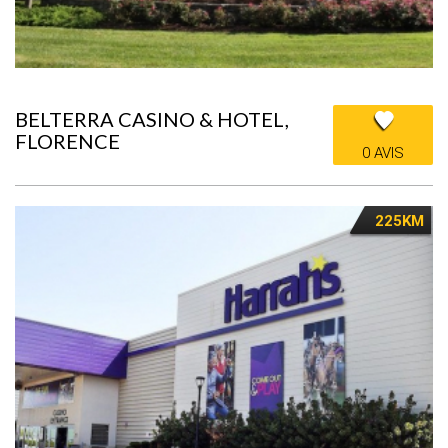
BELTERRA CASINO & HOTEL,
FLORENCE
0 AVIS
225KM