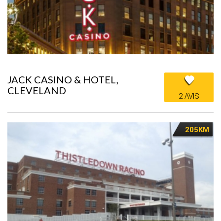
JACK CASINO & HOTEL,
CLEVELAND
2 AVIS
205KM