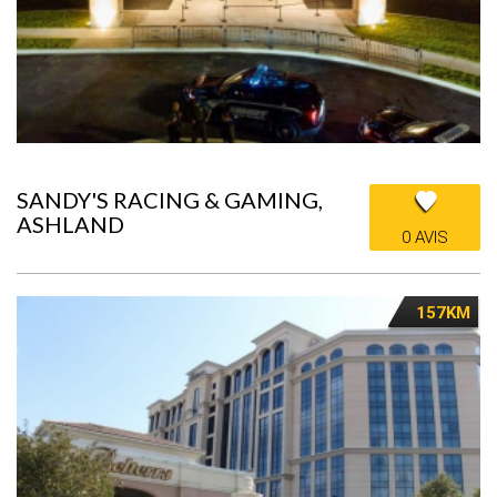
SANDY'S RACING & GAMING,
ASHLAND
0 AVIS
157KM