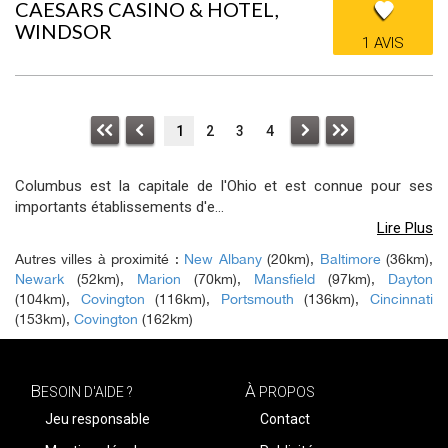
CAESARS CASINO & HOTEL,
WINDSOR
1 AVIS
1
2
3
4
Columbus est la capitale de l'Ohio et est connue pour ses
importants établissements d'e
...
Lire Plus
Autres villes à proximité :
New Albany
(20km),
Baltimore
(36km),
Newark
(52km),
Marion
(70km),
Mansfield
(97km),
Dayton
(104km),
Covington
(116km),
Portsmouth
(136km),
Cincinnati
(153km),
Covington
(162km)
B
À
ESOIN D'AIDE ?
PROPOS
Jeu responsable
Contact