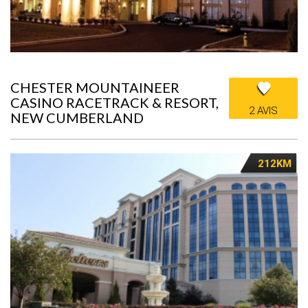
CHESTER MOUNTAINEER
CASINO RACETRACK & RESORT,
2 AVIS
NEW CUMBERLAND
212KM