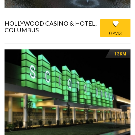
HOLLYWOOD CASINO & HOTEL,
COLUMBUS
0 AVIS
13KM