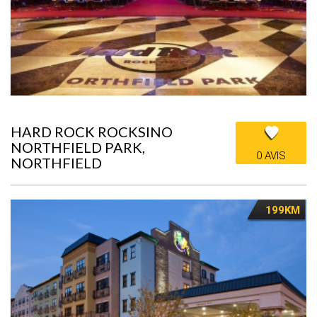
HARD ROCK ROCKSINO
NORTHFIELD PARK,
0 AVIS
NORTHFIELD
199KM