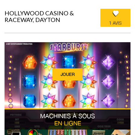
HOLLYWOOD CASINO &
RACEWAY, DAYTON
1 AVIS
JOUER
MACHINES À SOUS
EN LIGNE