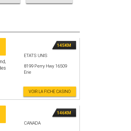
145KM
ETATS UNIS
nd,
8199 Perry Hwy
16509
des
Erie
VOIR LA FICHE CASINO
146KM
CANADA