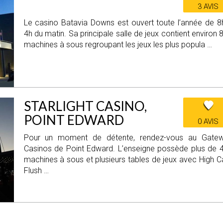
3 AVIS
Le casino Batavia Downs est ouvert toute l’année de 8
4h du matin. Sa principale salle de jeux contient environ 
machines à sous regroupant les jeux les plus popula …
STARLIGHT CASINO,
POINT EDWARD
0 AVIS
Pour un moment de détente, rendez-vous au Gate
Casinos de Point Edward. L’enseigne possède plus de 
machines à sous et plusieurs tables de jeux avec High C
Flush …