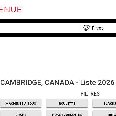
CAMBRIDGE, CANADA - Liste 2026 à
FILTRES
MACHINES À SOUS
ROULETTE
BLACK
CRAPS
POKER VARIANTES
BIN