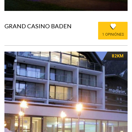
GRAND CASINO BADEN
1 OPINIÓNES
82KM