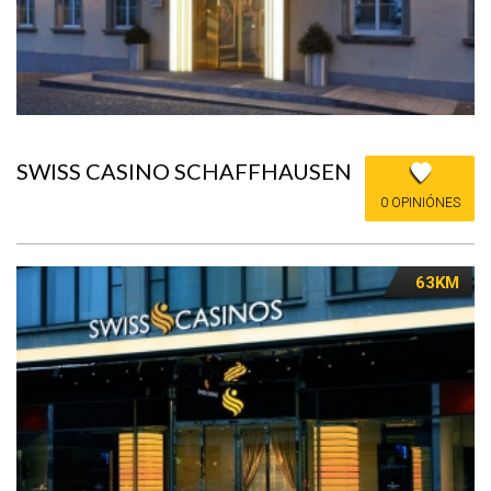
SWISS CASINO SCHAFFHAUSEN
0 OPINIÓNES
63KM