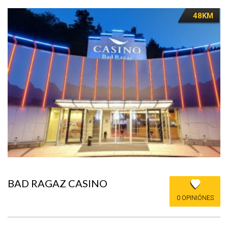
48KM
BAD RAGAZ CASINO
0 OPINIÓNES