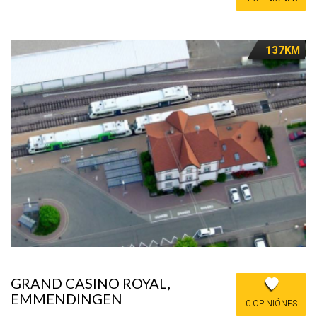
137KM
GRAND CASINO ROYAL,
EMMENDINGEN
0 OPINIÓNES