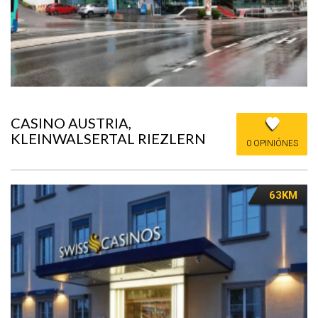
CASINO AUSTRIA,
KLEINWALSERTAL RIEZLERN
0 OPINIÓNES
63KM