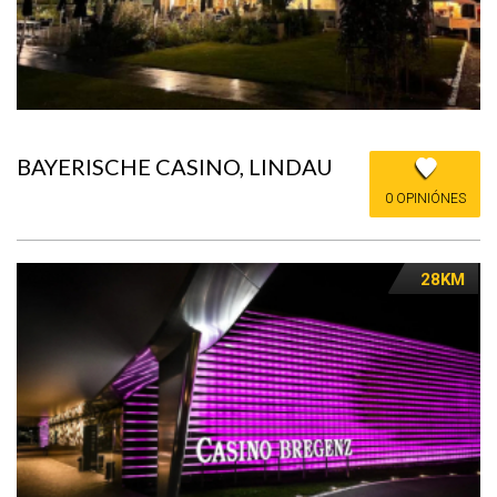
BAYERISCHE CASINO, LINDAU
0 OPINIÓNES
28KM