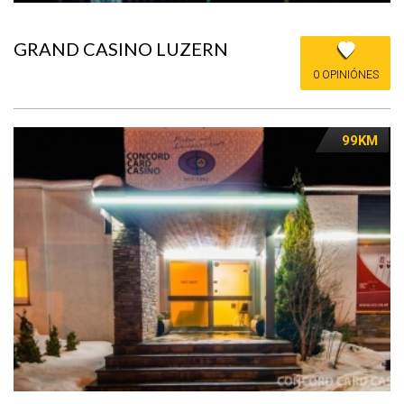
GRAND CASINO LUZERN
0 OPINIÓNES
99KM