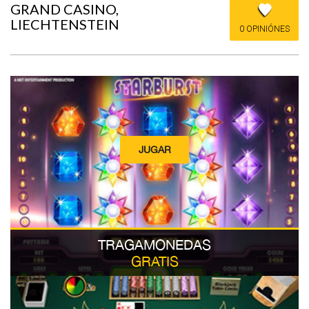
GRAND CASINO,
LIECHTENSTEIN
0 OPINIÓNES
JUGAR
TRAGAMONEDAS
GRATIS