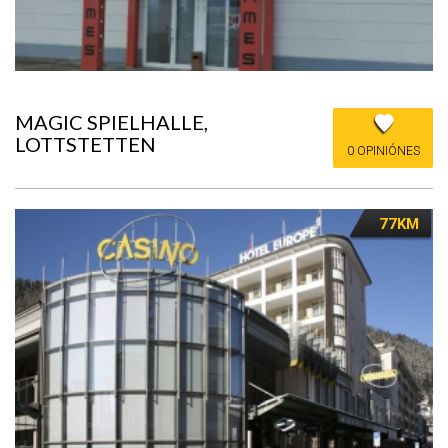
MAGIC SPIELHALLE,
LOTTSTETTEN
0 OPINIÓNES
77KM