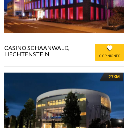
CASINO SCHAANWALD,
LIECHTENSTEIN
0 OPINIÓNES
27KM