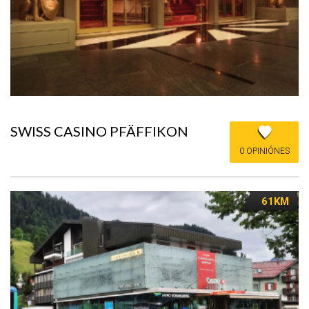
SWISS CASINO PFÄFFIKON
0 OPINIÓNES
61KM