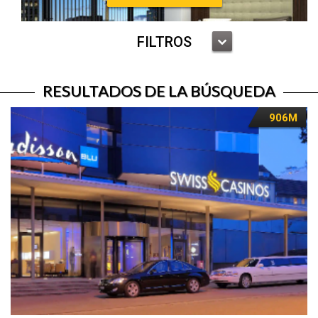
FILTROS
RESULTADOS DE LA BÚSQUEDA
906M