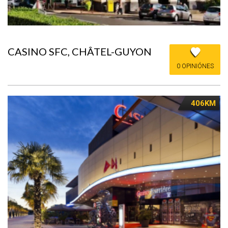
CASINO SFC, CHÂTEL-GUYON
0 OPINIÓNES
406KM