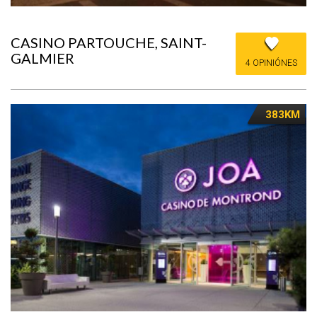
CASINO PARTOUCHE, SAINT-
GALMIER
4 OPINIÓNES
383KM