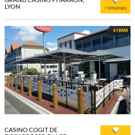
LYON
7 OPINIÓNES
418KM
CASINO COGIT DE