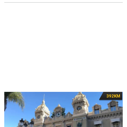
392KM