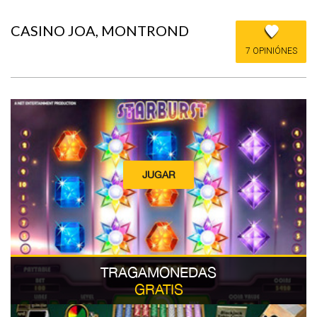
CASINO JOA, MONTROND
7 OPINIÓNES
JUGAR
TRAGAMONEDAS
GRATIS