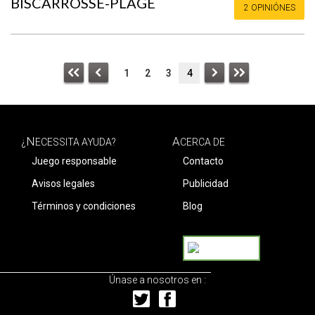
BISCARROSSE-PLAGE
2 OPINIÓNES
1
2
3
4
N
A
¿
ECESSITA AYUDA?
CERCA DE
Juego responsable
Contacto
Avisos legales
Publicidad
Términos y condiciones
Blog
Únase a nosotros en :