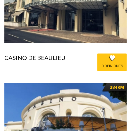
CASINO DE BEAULIEU
0 OPINIÓNES
384KM