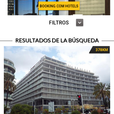
BOOKING.COM HOTELS
FILTROS
RESULTADOS DE LA BÚSQUEDA
378KM