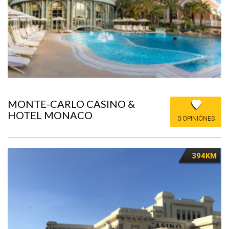
MONTE-CARLO CASINO &
HOTEL MONACO
0 OPINIÓNES
394KM