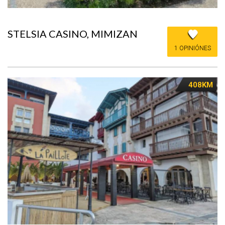
STELSIA CASINO, MIMIZAN
1 OPINIÓNES
408KM