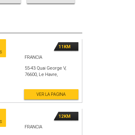
11KM
S
FRANCIA
55-43 Quai George V,
76600,
Le Havre,
VER LA PAGINA
12KM
S
FRANCIA