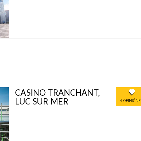
CASINO TRANCHANT,
LUC-SUR-MER
4 OPINIÓNE