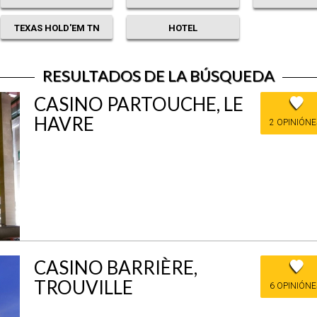
TEXAS HOLD'EM TN
HOTEL
RESULTADOS DE LA BÚSQUEDA
CASINO PARTOUCHE, LE
HAVRE
2 OPINIÓNE
CASINO BARRIÈRE,
TROUVILLE
6 OPINIÓNE