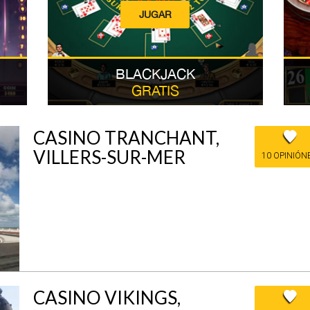
JUGAR
BLACKJACK
GRATIS
CASINO TRANCHANT,
VILLERS-SUR-MER
10 OPINIÓN
CASINO VIKINGS,