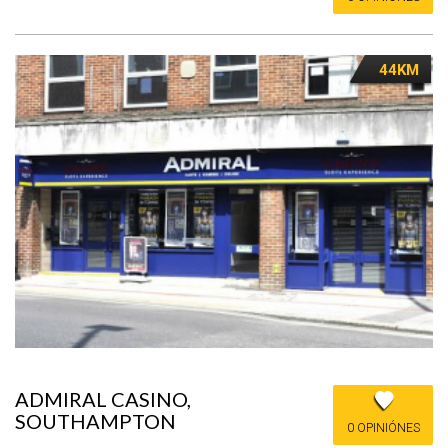
44KM
ADMIRAL CASINO,
SOUTHAMPTON
0 OPINIÓNES