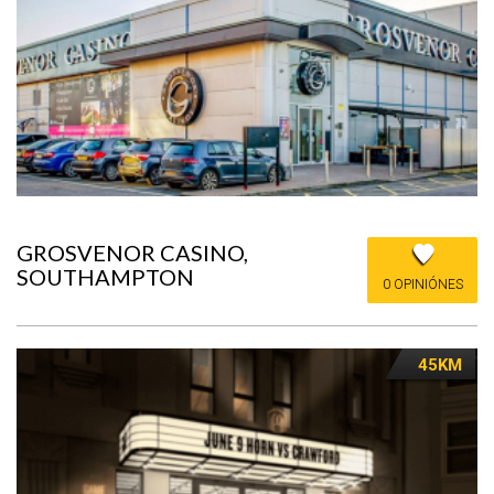
GROSVENOR CASINO,
SOUTHAMPTON
0 OPINIÓNES
45KM