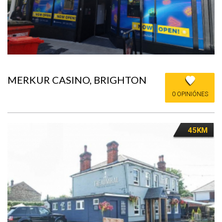
MERKUR CASINO, BRIGHTON
0 OPINIÓNES
45KM