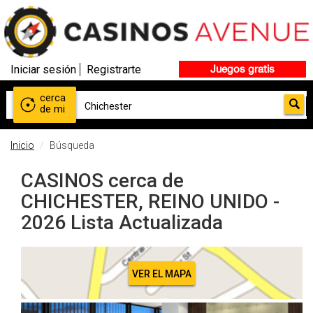
Iniciar sesión
Registrarte
Juegos gratis
cerca
de mi
Inicio
Búsqueda
CASINOS cerca de
CHICHESTER, REINO UNIDO -
2026 Lista Actualizada
VER EL MAPA