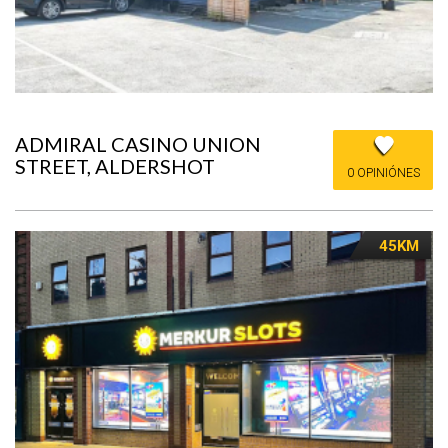
ADMIRAL CASINO UNION
STREET, ALDERSHOT
0 OPINIÓNES
45KM