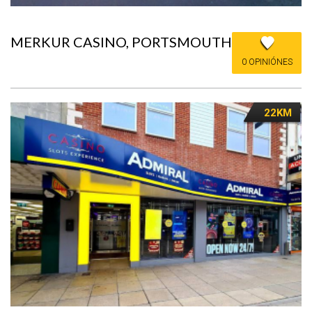
MERKUR CASINO, PORTSMOUTH
0 OPINIÓNES
22KM