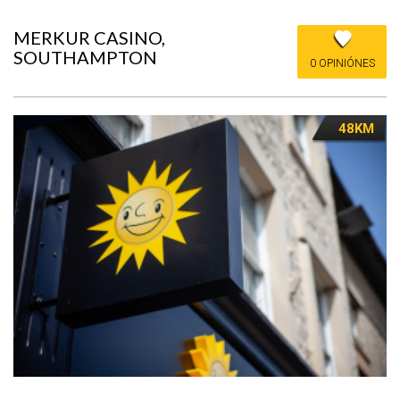
MERKUR CASINO,
SOUTHAMPTON
0 OPINIÓNES
48KM