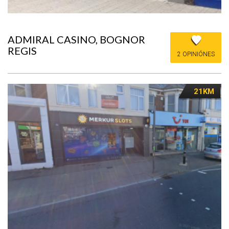
ADMIRAL CASINO, BOGNOR
REGIS
2 OPINIÓNES
21KM