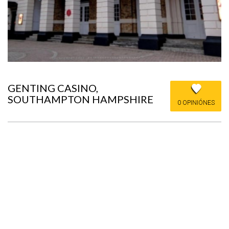
GENTING CASINO,
SOUTHAMPTON HAMPSHIRE
0 OPINIÓNES