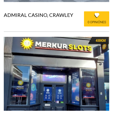
ADMIRAL CASINO, CRAWLEY
0 OPINIÓNES
48KM