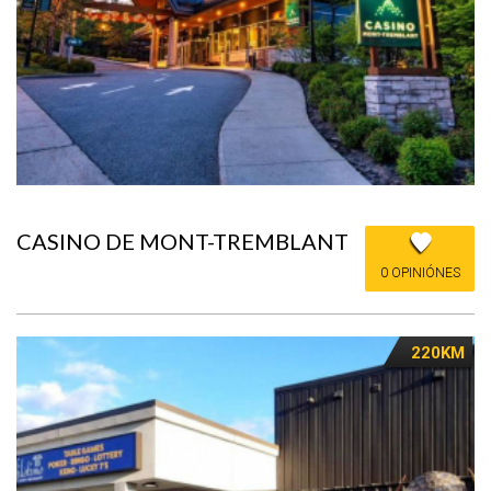
CASINO DE MONT-TREMBLANT
0 OPINIÓNES
220KM