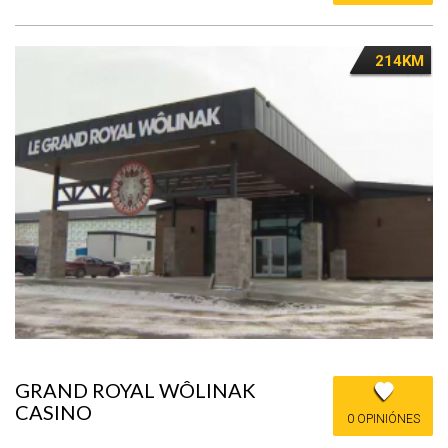
214KM
GRAND ROYAL WÔLINAK
CASINO
0 OPINIÓNES