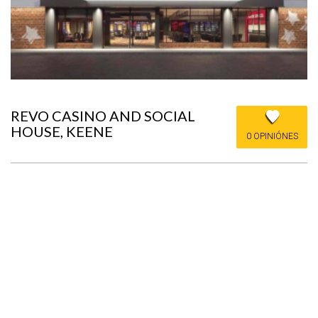
REVO CASINO AND SOCIAL
HOUSE, KEENE
0 OPINIÓNES