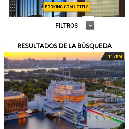
BOOKING.COM HOTELS
FILTROS
RESULTADOS DE LA BÚSQUEDA
117KM