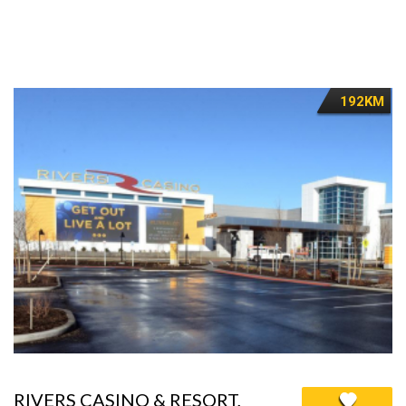
192KM
RIVERS CASINO & RESORT,