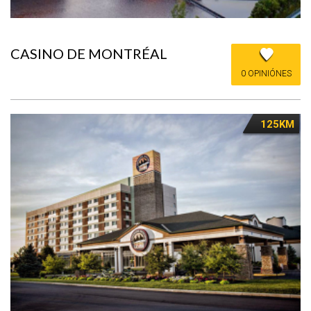
CASINO DE MONTRÉAL
0 OPINIÓNES
125KM