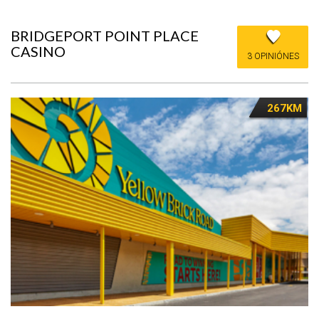
BRIDGEPORT POINT PLACE
CASINO
3 OPINIÓNES
267KM