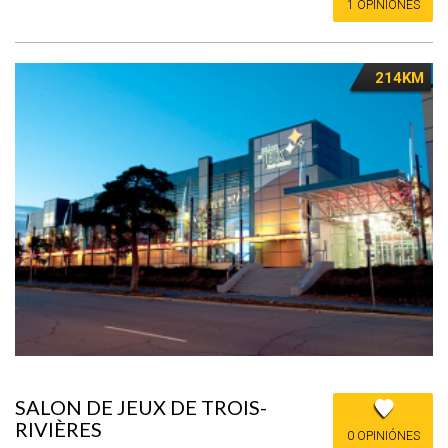
1 OPINIÓNES
214KM
SALON DE JEUX DE TROIS-
RIVIÈRES
0 OPINIÓNES