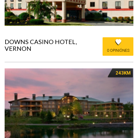
DOWNS CASINO HOTEL,
VERNON
0 OPINIÓNES
243KM