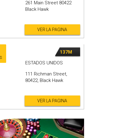
261 Main Street
80422
Black Hawk
VER LA PAGINA
137M
S
ESTADOS UNIDOS
111 Richman Street,
80422,
Black Hawk
VER LA PAGINA