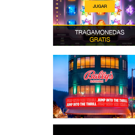
JUGAR
TRAGAMONEDAS
GRATIS