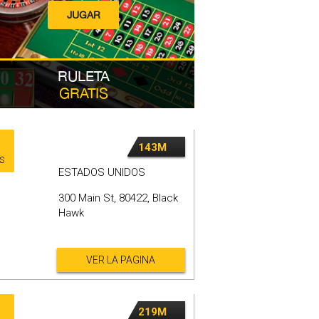
JUGAR
RULETA
GRATIS
143M
S
ESTADOS UNIDOS
300 Main St,
80422,
Black
Hawk
VER LA PAGINA
219M