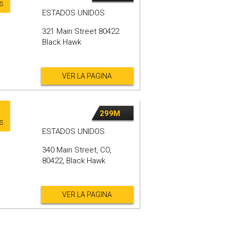
S
ESTADOS UNIDOS
321 Main Street
80422
Black Hawk
VER LA PAGINA
299M
S
ESTADOS UNIDOS
340 Main Street,
CO,
80422,
Black Hawk
VER LA PAGINA