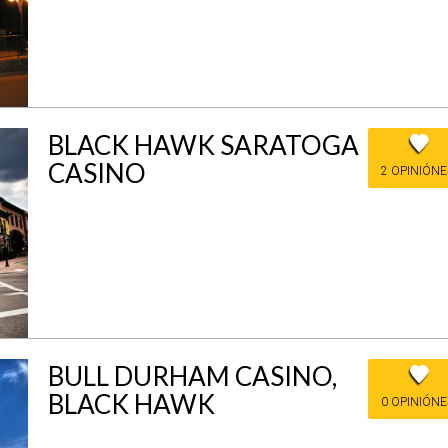
BLACK HAWK SARATOGA
CASINO
2 OPINIÓNE
BULL DURHAM CASINO,
BLACK HAWK
0 OPINIÓNE