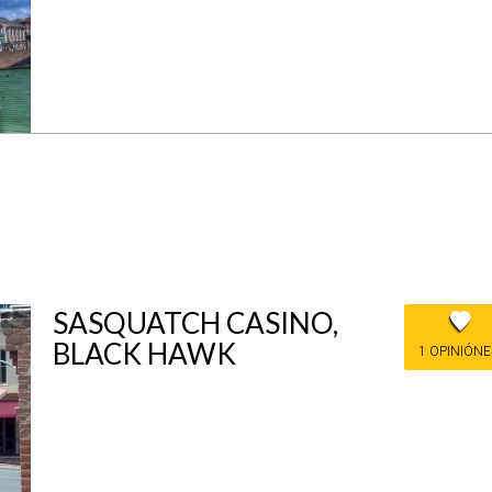
SASQUATCH CASINO,
BLACK HAWK
1 OPINIÓNE