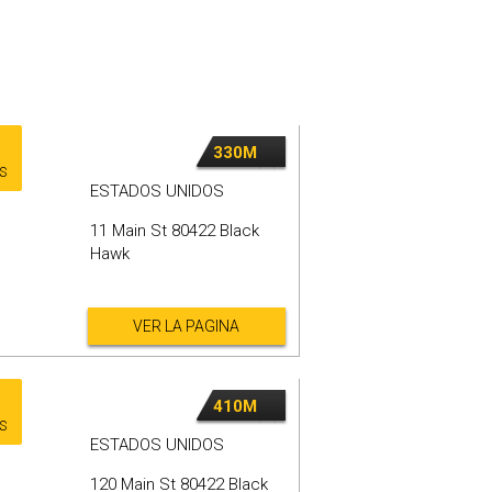
330M
S
ESTADOS UNIDOS
11 Main St
80422
Black
Hawk
VER LA PAGINA
410M
S
ESTADOS UNIDOS
120 Main St
80422
Black