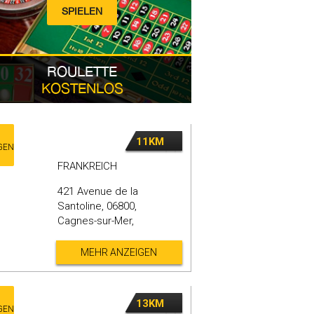
SPIELEN
ROULETTE
KOSTENLOS
11KM
GEN
FRANKREICH
421 Avenue de la
Santoline,
06800,
Cagnes-sur-Mer,
MEHR ANZEIGEN
13KM
GEN