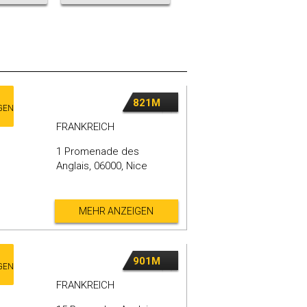
821M
GEN
FRANKREICH
1 Promenade des
Anglais,
06000,
Nice
MEHR ANZEIGEN
901M
GEN
FRANKREICH