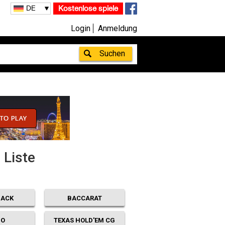
DE
Kostenlose spiele
Login
Anmeldung
 Liste
JACK
BACCARAT
GO
TEXAS HOLD'EM CG