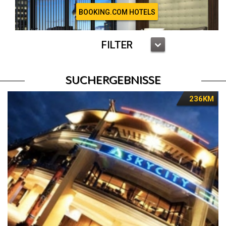
BOOKING.COM HOTELS
FILTER
SUCHERGEBNISSE
236KM