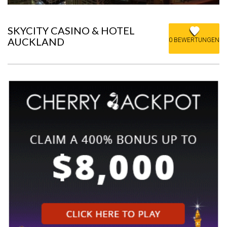
SKYCITY CASINO & HOTEL
AUCKLAND
0 BEWERTUNGEN