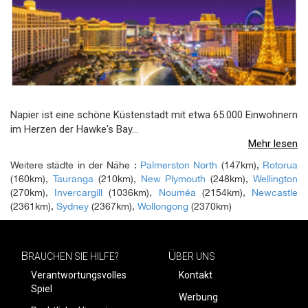
Napier ist eine schöne Küstenstadt mit etwa 65.000 Einwohnern
im Herzen der Hawke's Bay
...
Mehr lesen
Weitere städte in der Nähe :
Palmerston North
(147km),
Rotorua
(160km),
Tauranga
(210km),
New Plymouth
(248km),
Wellington
(270km),
Invercargill
(1036km),
Nouméa
(2154km),
Newcastle
(2361km),
Sydney
(2367km),
Wollongong
(2370km)
B
Ü
RAUCHEN SIE HILFE?
BER UNS
Verantwortungsvolles
Kontakt
Spiel
Werbung