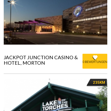
JACKPOT JUNCTION CASINO &
HOTEL, MORTON
0 BEWERTUNGEN
235KM