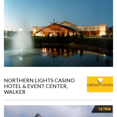
NORTHERN LIGHTS CASINO
HOTEL & EVENT CENTER,
0 BEWERTUNGEN
WALKER
187KM