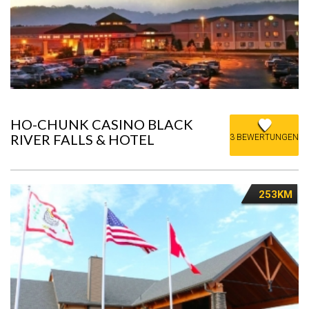
HO-CHUNK CASINO BLACK
RIVER FALLS & HOTEL
3 BEWERTUNGEN
253KM