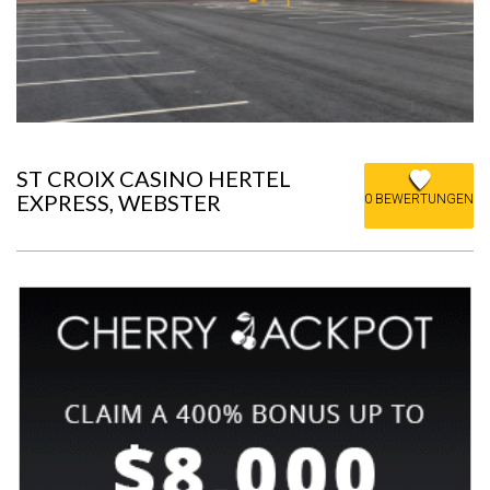
ST CROIX CASINO HERTEL
EXPRESS, WEBSTER
0 BEWERTUNGEN