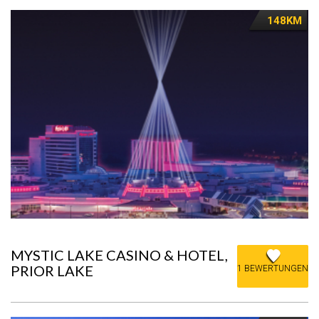
148KM
MYSTIC LAKE CASINO & HOTEL,
PRIOR LAKE
1 BEWERTUNGEN