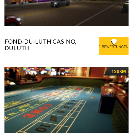
FOND-DU-LUTH CASINO,
DULUTH
1 BEWERTUNGEN
120KM