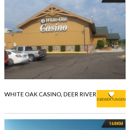
WHITE OAK CASINO, DEER RIVER
0 BEWERTUNGEN
168KM