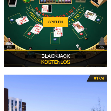
SPIELEN
BLACKJACK
KOSTENLOS
81KM