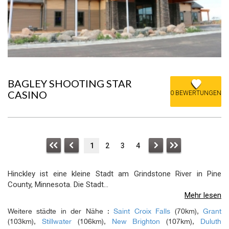
BAGLEY SHOOTING STAR
CASINO
0 BEWERTUNGEN
1
2
3
4
Hinckley ist eine kleine Stadt am Grindstone River in Pine
County, Minnesota. Die Stadt
...
Mehr lesen
Weitere städte in der Nähe :
Saint Croix Falls
(70km),
Grant
(103km),
Stillwater
(106km),
New Brighton
(107km),
Duluth