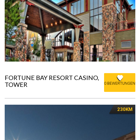
FORTUNE BAY RESORT CASINO,
TOWER
0 BEWERTUNGEN
230KM