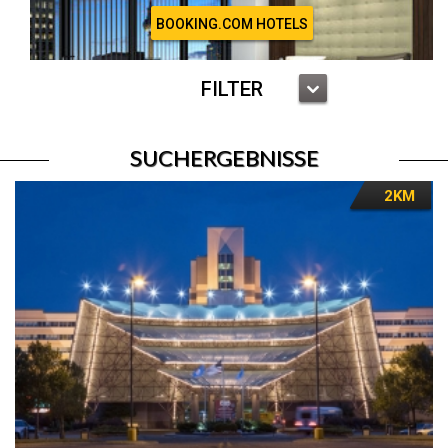
BOOKING.COM HOTELS
FILTER
SUCHERGEBNISSE
2KM