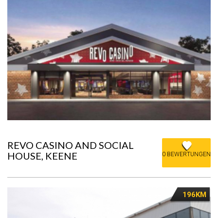
REVO CASINO AND SOCIAL
HOUSE, KEENE
0 BEWERTUNGEN
196KM