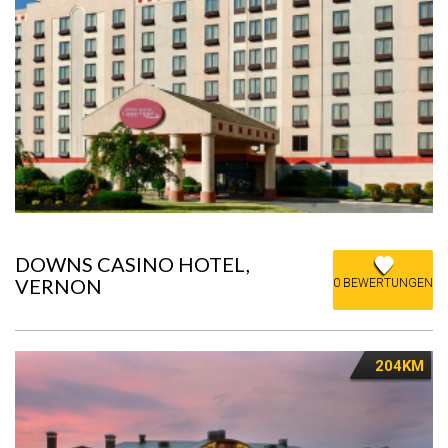
DOWNS CASINO HOTEL,
VERNON
0 BEWERTUNGEN
204KM