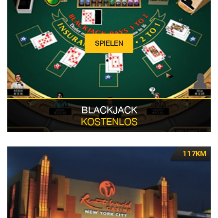
SPIELEN
BLACKJACK
KOSTENLOS
117KM