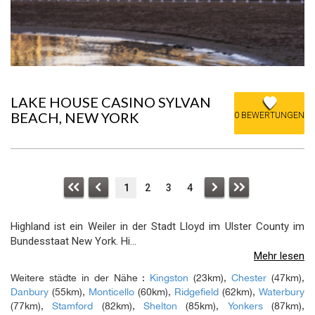
LAKE HOUSE CASINO SYLVAN
BEACH, NEW YORK
0 BEWERTUNGEN
1
2
3
4
Highland ist ein Weiler in der Stadt Lloyd im Ulster County im
Bundesstaat New York. Hi
...
Mehr lesen
Weitere städte in der Nähe :
Kingston
(23km),
Chester
(47km),
Danbury
(55km),
Monticello
(60km),
Ridgefield
(62km),
Waterbury
(77km),
Stamford
(82km),
Shelton
(85km),
Yonkers
(87km),