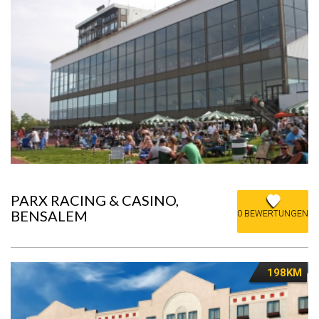
PARX RACING & CASINO,
BENSALEM
0 BEWERTUNGEN
198KM