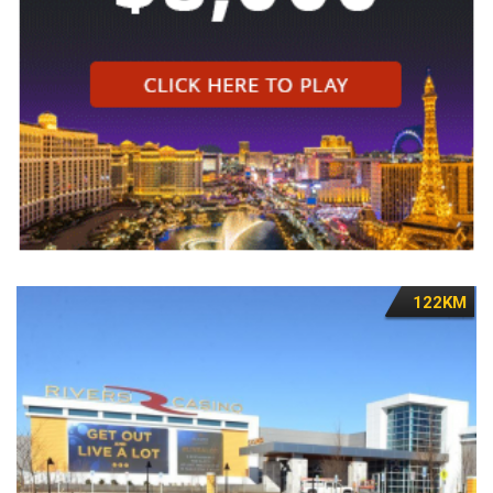
122KM