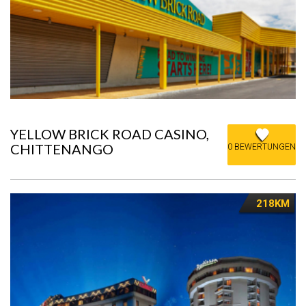
YELLOW BRICK ROAD CASINO,
CHITTENANGO
0 BEWERTUNGEN
218KM