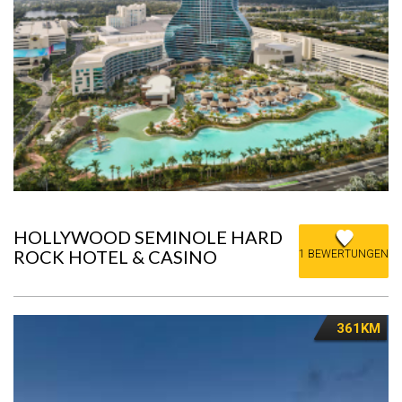
HOLLYWOOD SEMINOLE HARD
ROCK HOTEL & CASINO
1 BEWERTUNGEN
361KM