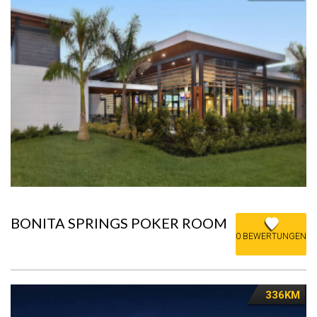
BONITA SPRINGS POKER ROOM
0 BEWERTUNGEN
336KM