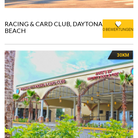
RACING & CARD CLUB, DAYTONA
BEACH
0 BEWERTUNGEN
30KM