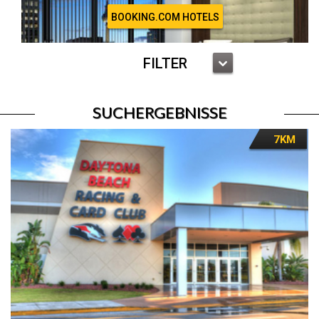
BOOKING.COM HOTELS
FILTER
SUCHERGEBNISSE
7KM