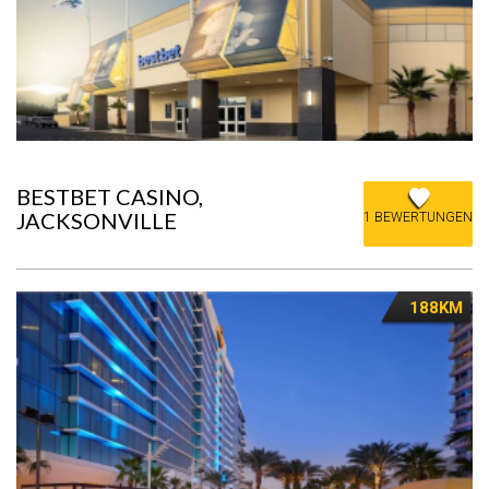
BESTBET CASINO,
JACKSONVILLE
1 BEWERTUNGEN
188KM