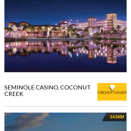
SEMINOLE CASINO, COCONUT
CREEK
0 BEWERTUNGEN
343KM