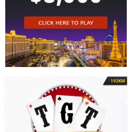
192KM