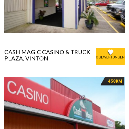
CASH MAGIC CASINO & TRUCK
PLAZA, VINTON
0 BEWERTUNGEN
458KM