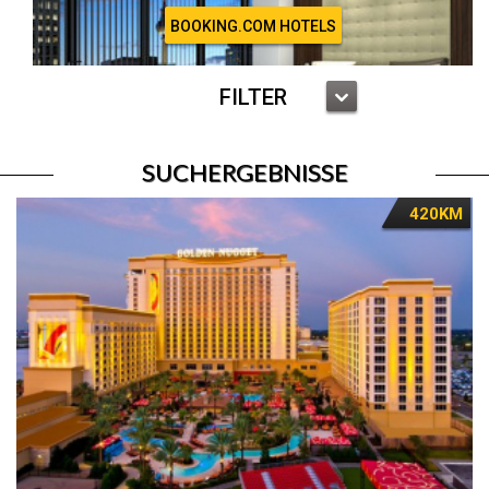
BOOKING.COM HOTELS
FILTER
SUCHERGEBNISSE
420KM