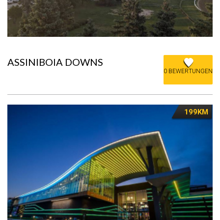
ASSINIBOIA DOWNS
0 BEWERTUNGEN
199KM