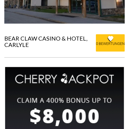
BEAR CLAW CASINO & HOTEL,
CARLYLE
0 BEWERTUNGEN