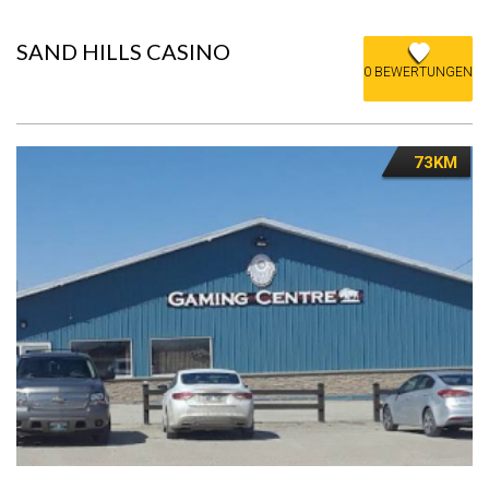
SAND HILLS CASINO
0 BEWERTUNGEN
73KM