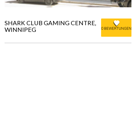
SHARK CLUB GAMING CENTRE,
WINNIPEG
0 BEWERTUNGEN