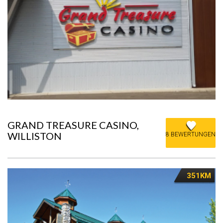
GRAND TREASURE CASINO,
WILLISTON
8 BEWERTUNGEN
351KM