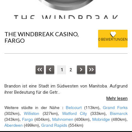
THE WINDBREAK CASINO,
FARGO
0 BEWERTUNGEN
1
2
Brandon ist eine Stadt im Südwesten von Manitoba. Aufgrund
ihrer Bedeutung für die Getr
...
Mehr lesen
Weitere städte in der Nähe :
Belcourt
(113km),
Grand Forks
(302km),
Williston
(327km),
Watford City
(333km),
Bismarck
(343km),
Fargo
(404km),
Mahnomen
(406km),
Mobridge
(480km),
Aberdeen
(499km),
Grand Rapids
(554km)