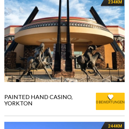
234KM
PAINTED HAND CASINO,
YORKTON
0 BEWERTUNGEN
244KM