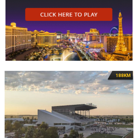
188KM